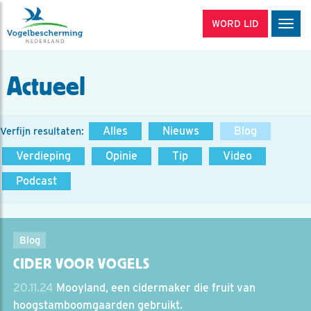
WORD LID
Men
Actueel
Alles
Nieuws
Blog
Verfijn resultaten:
Verdieping
Opinie
Tip
Video
Podcast
Blog
CIDER VOOR VOGELS
20.11.24
Mooyland, een cidermaker die fruit van
hoogstamboomgaarden gebruikt.