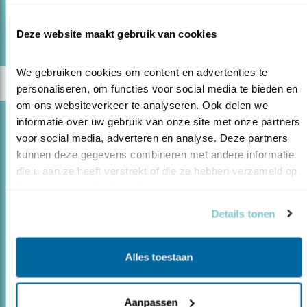
lees meer
Door Wil Leurs
Deze website maakt gebruik van cookies
We gebruiken cookies om content en advertenties te 
personaliseren, om functies voor social media te bieden en 
om ons websiteverkeer te analyseren. Ook delen we 
informatie over uw gebruik van onze site met onze partners 
Blog
voor social media, adverteren en analyse. Deze partners 
GEK OP VRUCHTEN IN DE TUIN
kunnen deze gegevens combineren met andere informatie 
13.09.16
Vogels in de tuin zijn op zoek naar eten en fruit
die u aan ze heeft verstrekt of die ze hebben verzameld op 
is een van de favorieten. Onze eigen fruitvoorkeuren
basis van uw gebruik van hun services.
zoals appels, aalbessen, druiven en natuurlijk kersen
Details tonen
worden door veel vogels gezien als een cade..
Alles toestaan
lees meer
Door Tom Brekelmans
Aanpassen