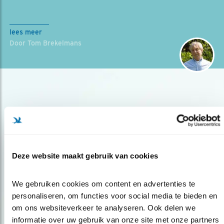
lees meer
Door Tom Brekelmans
Deze website maakt gebruik van cookies
Op de hoogte blijven?
Meld je aan en ontvang nieuws, inspiratie, acties en tips
We gebruiken cookies om content en advertenties te 
over vogels en activiteiten van Vogelbescherming.
personaliseren, om functies voor social media te bieden en 
om ons websiteverkeer te analyseren. Ook delen we 
AANMELDEN VOGELNIEUWS
informatie over uw gebruik van onze site met onze partners 