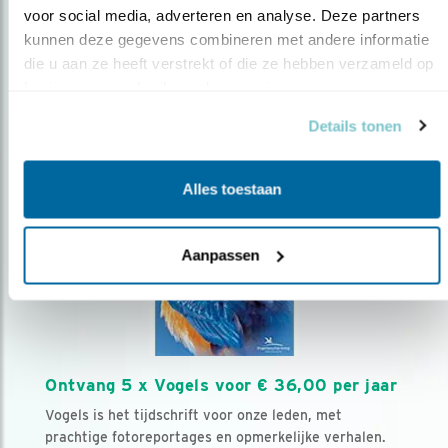
voor social media, adverteren en analyse. Deze partners 
kunnen deze gegevens combineren met andere informatie 
Volg ons via social media
die u aan ze heeft verstrekt of die ze hebben verzameld op 
basis van uw gebruik van hun services.
Details tonen
Alles toestaan
Aanpassen
Ontvang 5 x Vogels voor € 36,00 per jaar
Vogels is het tijdschrift voor onze leden, met
prachtige fotoreportages en opmerkelijke verhalen.