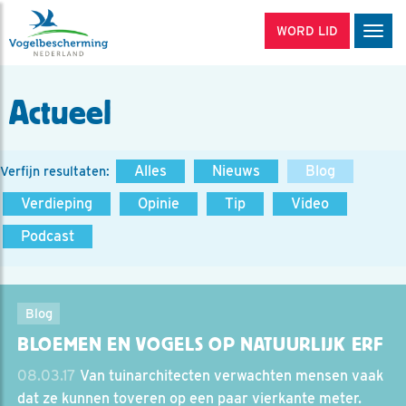
WORD LID
Men
Actueel
Alles
Nieuws
Blog
Verfijn resultaten:
Verdieping
Opinie
Tip
Video
Podcast
Blog
BLOEMEN EN VOGELS OP NATUURLIJK ERF
08.03.17
Van tuinarchitecten verwachten mensen vaak
dat ze kunnen toveren op een paar vierkante meter.