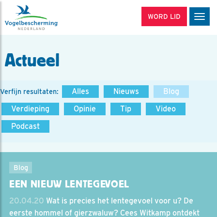
WORD LID
Men
Actueel
Alles
Nieuws
Blog
Verfijn resultaten:
Verdieping
Opinie
Tip
Video
Podcast
Blog
EEN NIEUW LENTEGEVOEL
20.04.20
Wat is precies het lentegevoel voor u? De
eerste hommel of gierzwaluw? Cees Witkamp ontdekt