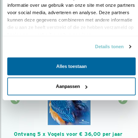
informatie over uw gebruik van onze site met onze partners 
AANMELDEN VOGELNIEUWS
voor social media, adverteren en analyse. Deze partners 
kunnen deze gegevens combineren met andere informatie 
die u aan ze heeft verstrekt of die ze hebben verzameld op 
Volg ons via social media
basis van uw gebruik van hun services.
Details tonen
Alles toestaan
Aanpassen
Ontvang 5 x Vogels voor € 36,00 per jaar