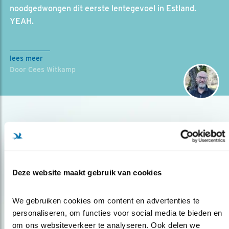
noodgedwongen dit eerste lentegevoel in Estland.
YEAH.
lees meer
Door Cees Witkamp
Deze website maakt gebruik van cookies
Op de hoogte blijven?
We gebruiken cookies om content en advertenties te 
Meld je aan en ontvang nieuws, inspiratie, acties en tips
personaliseren, om functies voor social media te bieden en 
over vogels en activiteiten van Vogelbescherming.
om ons websiteverkeer te analyseren. Ook delen we 