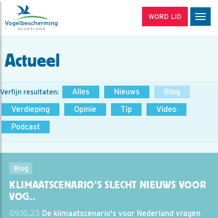
WORD LID
Men
Actueel
Alles
Nieuws
Blog
Verfijn resultaten:
Verdieping
Opinie
Tip
Video
Podcast
Blog
KLIMAATSCENARIO'S SLECHT NIEUWS VOOR
VOG..
09.10.23
De klimaatscenario's voor Nederland vragen