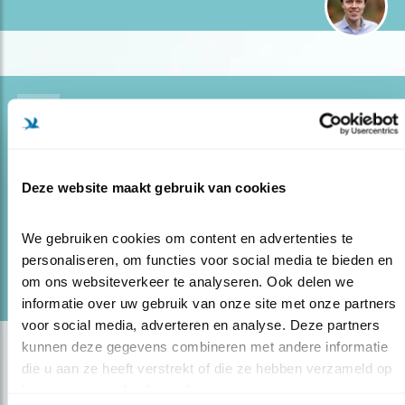
Blog
OP REIS MET DE ZWARTE STERN
09.05.22
Waarom gradiënten cruciaal zijn voor vogels
Deze website maakt gebruik van cookies
én mensen.
We gebruiken cookies om content en advertenties te 
lees meer
personaliseren, om functies voor social media te bieden en 
Door Jeffrey Brand
om ons websiteverkeer te analyseren. Ook delen we 
informatie over uw gebruik van onze site met onze partners 
voor social media, adverteren en analyse. Deze partners 
kunnen deze gegevens combineren met andere informatie 
die u aan ze heeft verstrekt of die ze hebben verzameld op 
basis van uw gebruik van hun services.