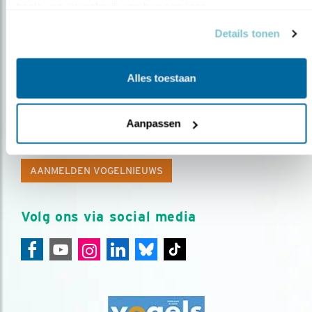
basis van uw gebruik van hun services.
Details tonen
Alles toestaan
Op de hoogte blijven?
Aanpassen
Meld je aan en ontvang nieuws, inspiratie, acties en tips
over vogels en activiteiten van Vogelbescherming.
AANMELDEN VOGELNIEUWS
Volg ons via social media