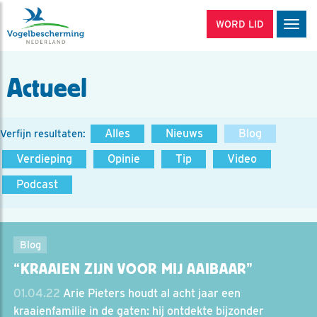
WORD LID
Men
Actueel
Alles
Nieuws
Blog
Verfijn resultaten:
Verdieping
Opinie
Tip
Video
Podcast
Blog
“KRAAIEN ZIJN VOOR MIJ AAIBAAR”
01.04.22
Arie Pieters houdt al acht jaar een
kraaienfamilie in de gaten: hij ontdekte bijzonder