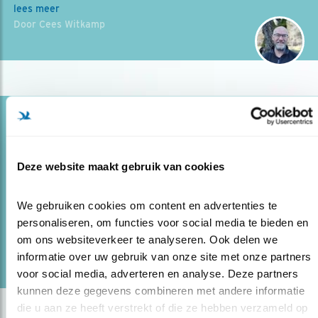
lees meer
Door Cees Witkamp
Blog
KRAAIEN ADOPTEREN RAAF
Deze website maakt gebruik van cookies
11.06.20
Bijzondere waarneming in Groningen: zwarte
kraaien adopteren een ravenjong.
We gebruiken cookies om content en advertenties te 
personaliseren, om functies voor social media te bieden en 
lees meer
om ons websiteverkeer te analyseren. Ook delen we 
Door Elvira Werkman
informatie over uw gebruik van onze site met onze partners 
voor social media, adverteren en analyse. Deze partners 
kunnen deze gegevens combineren met andere informatie 
die u aan ze heeft verstrekt of die ze hebben verzameld op 