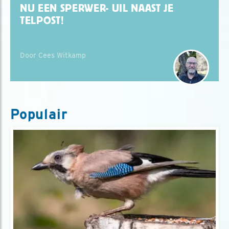
NU EEN SPERWER- UIL NAAST JE
TELPOST!
Door Cees Witkamp
Populair