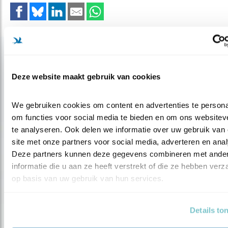
Gerelateerde items
Deze website maakt gebruik van cookies
Blog
OVER EEN ZEEAREND EN EEN
We gebruiken cookies om content en advertenties te personal
ZEEHOND
om functies voor social media te bieden en om ons websiteve
te analyseren. Ook delen we informatie over uw gebruik van 
site met onze partners voor social media, adverteren en anal
Door Cees Witkamp
Deze partners kunnen deze gegevens combineren met ander
informatie die u aan ze heeft verstrekt of die ze hebben verz
op basis van uw gebruik van hun services.
Blog
Details to
BIJ EEN BOERENZWALUW KOM JE NIET