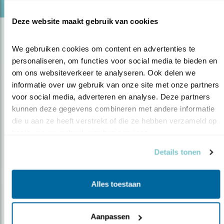
Deze website maakt gebruik van cookies
We gebruiken cookies om content en advertenties te 
personaliseren, om functies voor social media te bieden en 
om ons websiteverkeer te analyseren. Ook delen we 
informatie over uw gebruik van onze site met onze partners 
voor social media, adverteren en analyse. Deze partners 
kunnen deze gegevens combineren met andere informatie 
Op de hoogte blijven?
die u aan ze heeft verstrekt of die ze hebben verzameld op 
Meld je aan en ontvang nieuws, inspiratie, acties en tips
basis van uw gebruik van hun services.
over vogels en activiteiten van Vogelbescherming.
Details tonen
AANMELDEN VOGELNIEUWS
Alles toestaan
Volg ons via social media
Aanpassen