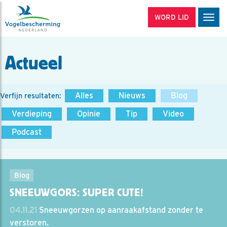
WORD LID
Men
Actueel
Alles
Nieuws
Blog
Verfijn resultaten:
Verdieping
Opinie
Tip
Video
Podcast
Blog
SNEEUWGORS: SUPER CUTE!
04.11.21
Sneeuwgorzen op aanraakafstand zonder te
verstoren.