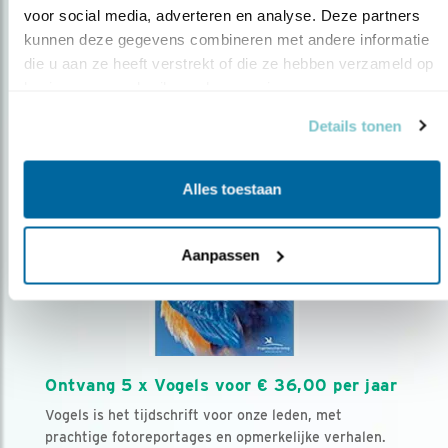
voor social media, adverteren en analyse. Deze partners 
kunnen deze gegevens combineren met andere informatie 
Volg ons via social media
die u aan ze heeft verstrekt of die ze hebben verzameld op 
basis van uw gebruik van hun services.
Details tonen
Alles toestaan
Aanpassen
Ontvang 5 x Vogels voor € 36,00 per jaar
Vogels is het tijdschrift voor onze leden, met
prachtige fotoreportages en opmerkelijke verhalen.