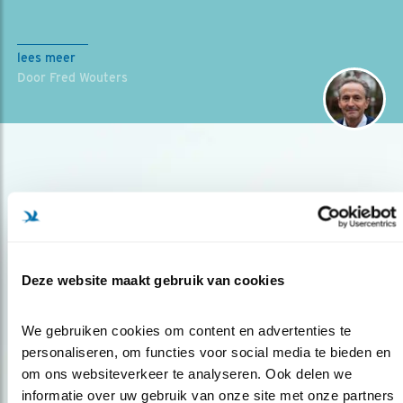
lees meer
Door Fred Wouters
Deze website maakt gebruik van cookies
Op de hoogte blijven?
Meld je aan en ontvang nieuws, inspiratie, acties en tips
We gebruiken cookies om content en advertenties te 
over vogels en activiteiten van Vogelbescherming.
personaliseren, om functies voor social media te bieden en 
om ons websiteverkeer te analyseren. Ook delen we 
AANMELDEN VOGELNIEUWS
informatie over uw gebruik van onze site met onze partners 