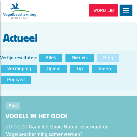
WORD LID
Men
Actueel
Alles
Nieuws
Blog
Verfijn resultaten:
Verdieping
Opinie
Tip
Video
Podcast
Blog
VOGELS IN HET GOOI
20.02.20
Gaan het Goois Natuurreservaat en
Vogelbescherming samenwerken?