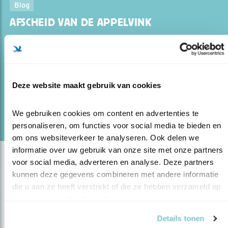
Blog
AFSCHEID VAN DE APPELVINK
01.12.14
Texel Vogeleiland. Over een paar maanden
verruil ik Huizen in het Gooi voor Oost op Texel. Voor
een vogelaar geen slechte move. Rotganzen en wulpen
achter het huis, ringmussen in de nestkastjes, broe..
Deze website maakt gebruik van cookies
We gebruiken cookies om content en advertenties te 
lees meer
personaliseren, om functies voor social media te bieden en 
om ons websiteverkeer te analyseren. Ook delen we 
informatie over uw gebruik van onze site met onze partners 
voor social media, adverteren en analyse. Deze partners 
kunnen deze gegevens combineren met andere informatie 
die u aan ze heeft verstrekt of die ze hebben verzameld op 
basis van uw gebruik van hun services.
Details tonen