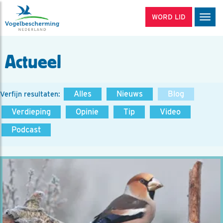
WORD LID
Men
Actueel
Alles
Nieuws
Blog
Verfijn resultaten:
Verdieping
Opinie
Tip
Video
Podcast