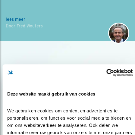
lees meer
Door Fred Wouters
Deze website maakt gebruik van cookies
Op de hoogte blijven?
Meld je aan en ontvang nieuws, inspiratie, acties en tips
We gebruiken cookies om content en advertenties te 
over vogels en activiteiten van Vogelbescherming.
personaliseren, om functies voor social media te bieden en 
om ons websiteverkeer te analyseren. Ook delen we 
AANMELDEN VOGELNIEUWS
informatie over uw gebruik van onze site met onze partners 