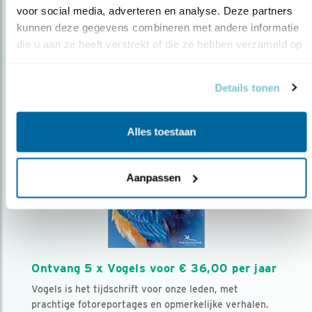
voor social media, adverteren en analyse. Deze partners 
kunnen deze gegevens combineren met andere informatie 
Volg ons via social media
die u aan ze heeft verstrekt of die ze hebben verzameld op 
basis van uw gebruik van hun services.
Details tonen
Alles toestaan
Aanpassen
Ontvang 5 x Vogels voor € 36,00 per jaar
Vogels is het tijdschrift voor onze leden, met
prachtige fotoreportages en opmerkelijke verhalen.