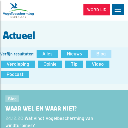
WORD LID
Men
Actueel
Alles
Nieuws
Blog
Verfijn resultaten:
Verdieping
Opinie
Tip
Video
Podcast
Blog
WAAR WEL EN WAAR NIET?
24.12.20
Wat vindt Vogelbescherming van
windturbines?