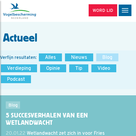
WORD LID
Men
Actueel
Alles
Nieuws
Blog
Verfijn resultaten:
Verdieping
Opinie
Tip
Video
Podcast
Blog
5 SUCCESVERHALEN VAN EEN
WETLANDWACHT
20.01.22
Wetlandwacht zet zich in voor Fries