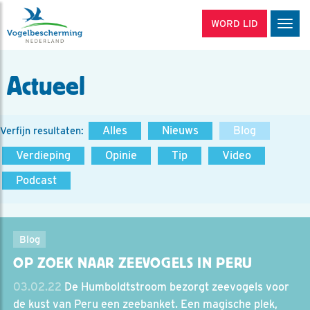
WORD LID
Men
Actueel
Alles
Nieuws
Blog
Verfijn resultaten:
Verdieping
Opinie
Tip
Video
Podcast
Blog
OP ZOEK NAAR ZEEVOGELS IN PERU
03.02.22
De Humboldtstroom bezorgt zeevogels voor
de kust van Peru een zeebanket. Een magische plek,