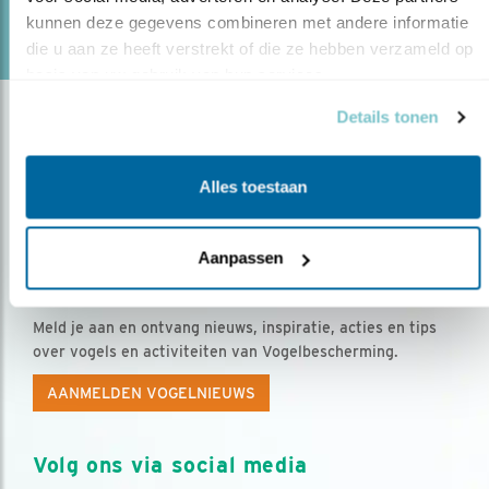
kunnen deze gegevens combineren met andere informatie 
Door Jouke Altenburg
die u aan ze heeft verstrekt of die ze hebben verzameld op 
basis van uw gebruik van hun services.
Details tonen
Alles toestaan
Aanpassen
Op de hoogte blijven?
Meld je aan en ontvang nieuws, inspiratie, acties en tips
over vogels en activiteiten van Vogelbescherming.
AANMELDEN VOGELNIEUWS
Volg ons via social media