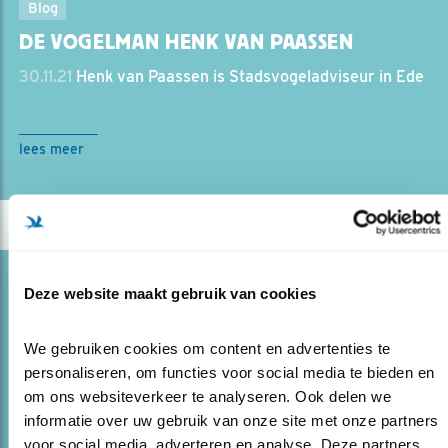
Blog
DE VOGELMAN HENK VAN PAASSEN
30.11.21
Henk van Paassen is Stadsvogeladviseur in Ede
lees meer
Blog
Deze website maakt gebruik van cookies
WAT EEN GELUK!
We gebruiken cookies om content en advertenties te 
24.09.19
De strijd om het bestaan tussen slechtvalk en
personaliseren, om functies voor social media te bieden en 
groenpootruiter
om ons websiteverkeer te analyseren. Ook delen we 
informatie over uw gebruik van onze site met onze partners 
voor social media, adverteren en analyse. Deze partners 
lees meer