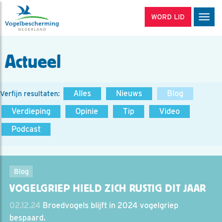
WORD LID
Men
Actueel
Alles
Nieuws
Blog
Verfijn resultaten:
Verdieping
Opinie
Tip
Video
Podcast
Blog
VOGELGRIEP HIELD ZICH RUSTIG DIT JAAR
02.12.24
Broedvogels blijft in 2024 vogelgriep
bespaard.