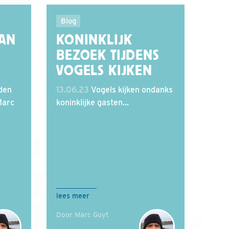
Blog
AN
KONINKLIJK
BEZOEK TIJDENS
VOGELS KIJKEN
den
13.06.23
Vogels kijken ondanks
Marc
koninklijke gasten...
lees meer
Door Marc Guyt