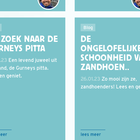
Blog
 ZOEK NAAR DE
DE
RNEYS PITTA
ONGELOFELIJK
SCHOONHEID V
.23
Een levend juweel uit
ZANDHOEN..
and, de Gurneys pitta.
en geniet.
26.01.23
Zo mooi zijn ze,
zandhoenders! Lees en ge
meer
lees meer