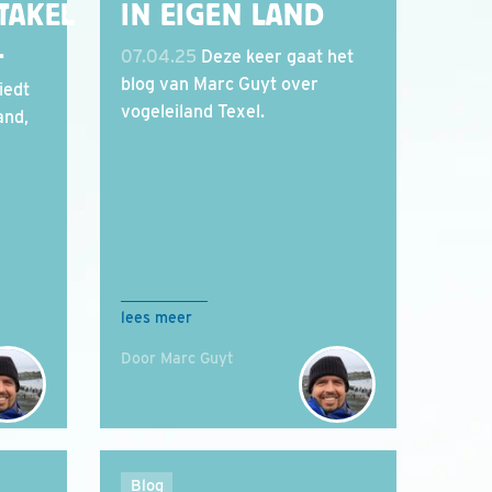
TAKEL
IN EIGEN LAND
.
07.04.25
Deze keer gaat het
blog van Marc Guyt over
iedt
vogeleiland Texel.
and,
lees meer
Door Marc Guyt
Blog