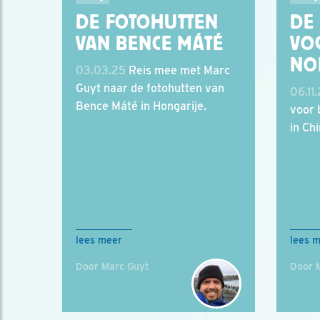
DE FOTOHUTTEN
DE
VAN BENCE MÁTÉ
VO
NO
03.03.25
Reis mee met Marc
Guyt naar de fotohutten van
06.11
Bence Máté in Hongarije.
voor 
in Chi
lees meer
lees 
Door Marc Guyt
Door 