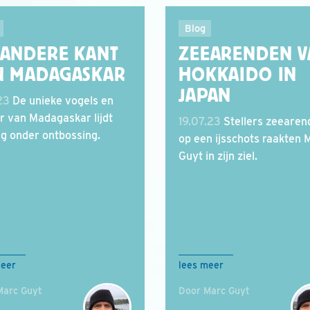
Blog
 ANDERE KANT
ZEEARENDEN V
N MADAGASKAR
HOKKAIDO IN
JAPAN
23
De unieke vogels en
r van Madagaskar lijdt
19.07.23
Stellers zeearen
ig onder ontbossing.
op een ijsschots raakten 
Guyt in zijn ziel.
meer
lees meer
Marc Guyt
Door Marc Guyt