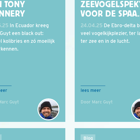
N TONY
ZEEVOGELSPEK
NNERY
VOOR DE SPAA.
5.25
In Ecuador kreeg
24.04.25
De Ebro-delta b
Guyt een black out:
veel vogelkijkplezier, ter l
 kolibries en zó moeilijk
ter zee en in de lucht.
rkennen.
meer
lees meer
Marc Guyt
Door Marc Guyt
Blog