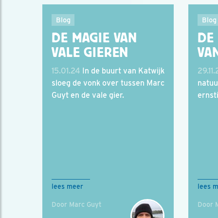
Blog
Blog
DE MAGIE VAN
DE
VALE GIEREN
VA
15.01.24
In de buurt van Katwijk
29.11.
sloeg de vonk over tussen Marc
natuu
Guyt en de vale gier.
ernst
lees meer
lees 
Door Marc Guyt
Door 