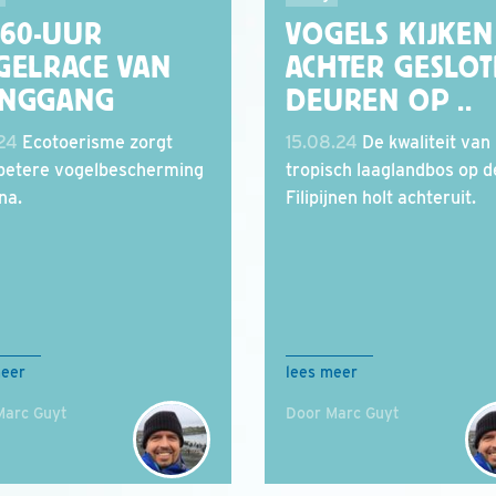
 60-UUR
VOGELS KIJKEN
GELRACE VAN
ACHTER GESLO
NGGANG
DEUREN OP ..
.24
Ecotoerisme zorgt
15.08.24
De kwaliteit van
betere vogelbescherming
tropisch laaglandbos op d
na.
Filipijnen holt achteruit.
meer
lees meer
Marc Guyt
Door Marc Guyt