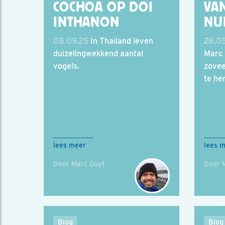
COCHOA OP DOI
VA
INTHANON
NU
08.09.25
In Thailand leven
28.0
duizelingwekkend aantal
Marc 
vogels.
zoveel
te he
lees meer
lees 
Door Marc Guyt
Door 
Blog
Blog