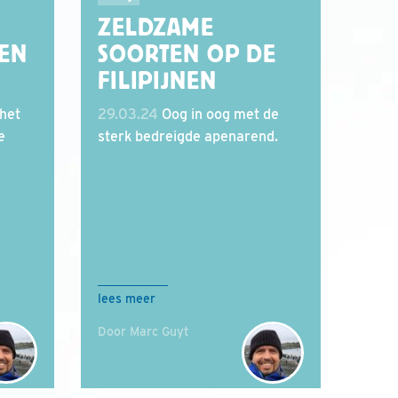
ZELDZAME
TEN
SOORTEN OP DE
FILIPIJNEN
 het
29.03.24
Oog in oog met de
e
sterk bedreigde apenarend.
lees meer
Door Marc Guyt