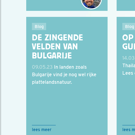
Blog
Blog
DE ZINGENDE
OP
VELDEN VAN
GU
BULGARIJE
14.03
Thail
09.05.23
In landen zoals
Lees 
Bulgarije vind je nog wel rijke
plattelandsnatuur.
lees meer
lees 