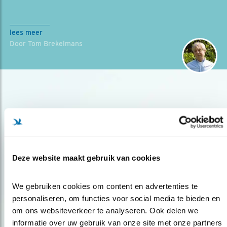
lees meer
Door Tom Brekelmans
Deze website maakt gebruik van cookies
Op de hoogte blijven?
Meld je aan en ontvang nieuws, inspiratie, acties en tips
We gebruiken cookies om content en advertenties te 
over vogels en activiteiten van Vogelbescherming.
personaliseren, om functies voor social media te bieden en 
om ons websiteverkeer te analyseren. Ook delen we 
AANMELDEN VOGELNIEUWS
informatie over uw gebruik van onze site met onze partners 