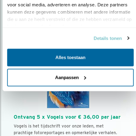
voor social media, adverteren en analyse. Deze partners 
kunnen deze gegevens combineren met andere informatie 
Volg ons via social media
die u aan ze heeft verstrekt of die ze hebben verzameld op 
basis van uw gebruik van hun services.
Details tonen
Alles toestaan
Aanpassen
Ontvang 5 x Vogels voor € 36,00 per jaar
Vogels is het tijdschrift voor onze leden, met
prachtige fotoreportages en opmerkelijke verhalen.