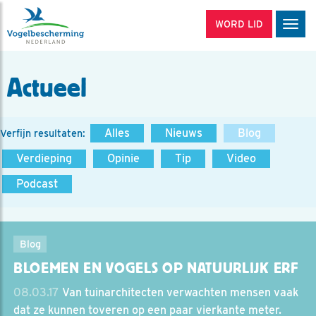
WORD LID
Men
Actueel
Alles
Nieuws
Blog
Verfijn resultaten:
Verdieping
Opinie
Tip
Video
Podcast
Blog
BLOEMEN EN VOGELS OP NATUURLIJK ERF
08.03.17
Van tuinarchitecten verwachten mensen vaak
dat ze kunnen toveren op een paar vierkante meter.