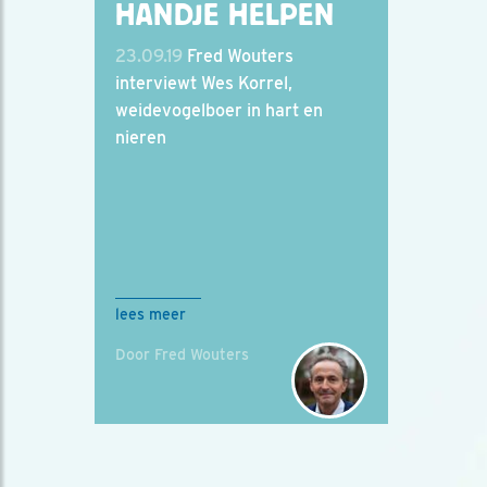
HANDJE HELPEN
23.09.19
Fred Wouters
interviewt Wes Korrel,
weidevogelboer in hart en
nieren
lees meer
Door Fred Wouters