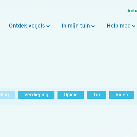
Actu
Ontdek vogels
In mijn tuin
Help mee
Blog
Verdieping
Opinie
Tip
Video