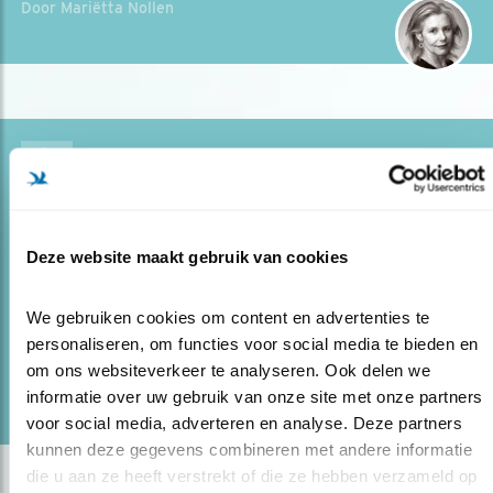
Door Mariëtta Nollen
Blog
MEER NATUUR IN HET BOERENLAND
09.07.21
Prijswinnaar Tiny Wigman zet zich in voor
meer natuur in het boerenland van Ooijpolder en
Deze website maakt gebruik van cookies
Groesbeek.
We gebruiken cookies om content en advertenties te 
personaliseren, om functies voor social media te bieden en 
lees meer
om ons websiteverkeer te analyseren. Ook delen we 
Door Mariëtta Nollen
informatie over uw gebruik van onze site met onze partners 
voor social media, adverteren en analyse. Deze partners 
kunnen deze gegevens combineren met andere informatie 
die u aan ze heeft verstrekt of die ze hebben verzameld op 