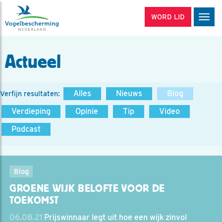
WORD LID
Men
Actueel
Alles
Nieuws
Blog
Verfijn resultaten:
Verdieping
Opinie
Tip
Video
Podcast
Blog
GROENE WIJK BELOFTE VOOR DE
TOEKOMST
06.08.21
Prijswinnaar legt uit hoe een wijk zinvol