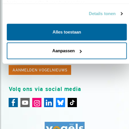
basis van uw gebruik van hun services.
Details tonen
Alles toestaan
Op de hoogte blijven?
Aanpassen
Meld je aan en ontvang nieuws, inspiratie, acties en tips
over vogels en activiteiten van Vogelbescherming.
AANMELDEN VOGELNIEUWS
Volg ons via social media