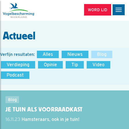
WORD LID
Men
Actueel
Alles
Nieuws
Blog
Verfijn resultaten:
Verdieping
Opinie
Tip
Video
Podcast
Blog
JE TUIN ALS VOORRAADKAST
16.11.23
Hamsteraars, ook in je tuin!