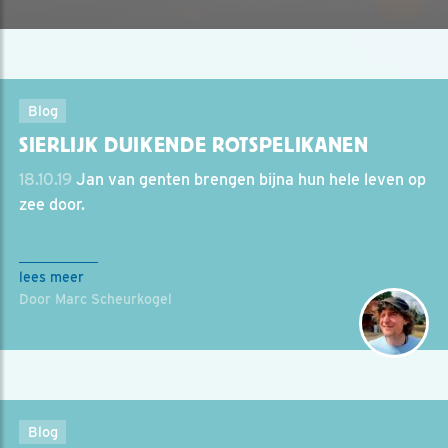
Blog
SIERLIJK DUIKENDE ROTSPELIKANEN
18.10.19
Jan van genten brengen bijna hun hele leven op
zee door.
lees meer
Door Marc Scheurkogel
Blog