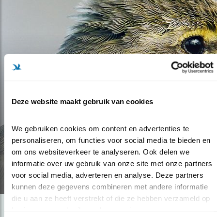
Deze website maakt gebruik van cookies
We gebruiken cookies om content en advertenties te 
Blog
personaliseren, om functies voor social media te bieden en 
WAT HOOR IK?
om ons websiteverkeer te analyseren. Ook delen we 
informatie over uw gebruik van onze site met onze partners 
15.04.20
voor social media, adverteren en analyse. Deze partners 
kunnen deze gegevens combineren met andere informatie 
die u aan ze heeft verstrekt of die ze hebben verzameld op 
basis van uw gebruik van hun services.