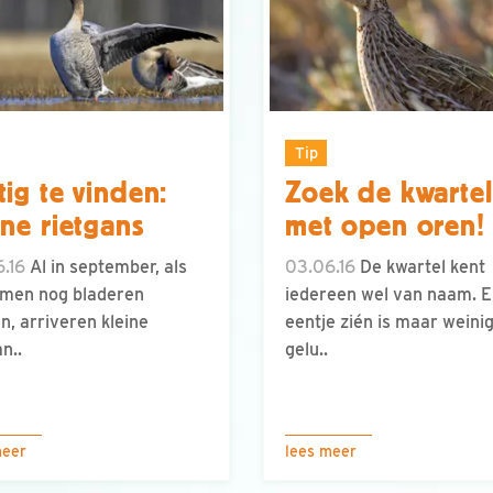
Tip
tig te vinden:
Zoek de kwartel
ine rietgans
met open oren!
.16
Al in september, als
03.06.16
De kwartel kent
men nog bladeren
iedereen wel van naam. E
n, arriveren kleine
eentje zién is maar weini
n..
gelu..
meer
lees meer