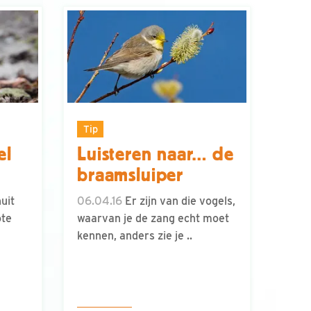
Tip
el
Luisteren naar… de
braamsluiper
uit
06.04.16
Er zijn van die vogels,
ote
waarvan je de zang echt moet
kennen, anders zie je ..