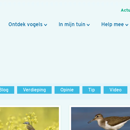
Actu
Ontdek vogels
In mijn tuin
Help mee
Blog
Verdieping
Opinie
Tip
Video