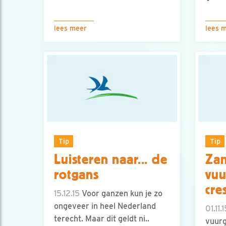
lees meer
lees 
Tip
Tip
Luisteren naar... de
Za
rotgans
vuu
cre
15.12.15
Voor ganzen kun je zo
ongeveer in heel Nederland
01.11.
terecht. Maar dit geldt ni..
vuurg