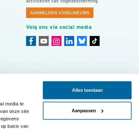
activiteiten van Vogelbescherming.
AANMELDEN VOGELNIEUWS
Volg ons via social media
Alles toestaan
ing
Colofon
l media te 
Aanpassen
an onze site 
gegevens 
op basis van 