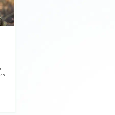
r
gen