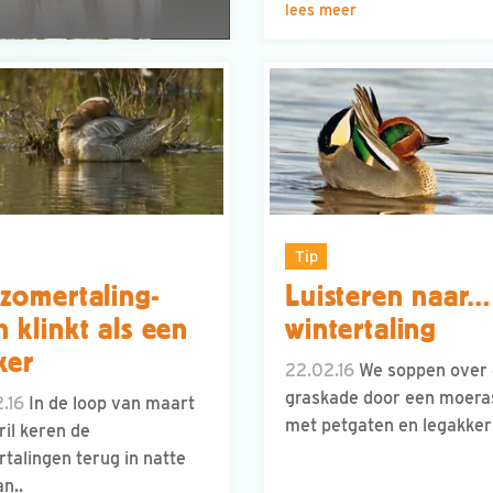
lees meer
Tip
zomertaling-
Luisteren naar…
 klinkt als een
wintertaling
ker
22.02.16
We soppen over
graskade door een moera
.16
In de loop van maart
met petgaten en legakkers
ril keren de
talingen terug in natte
an..