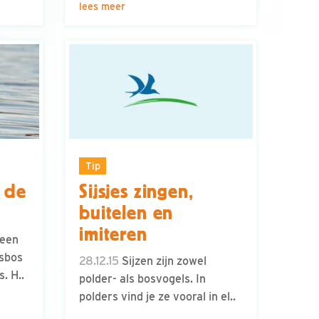
lees meer
Tip
 de
Sijsjes zingen,
buitelen en
imiteren
 een
sbos
28.12.15
Sijzen zijn zowel
. H..
polder- als bosvogels. In
polders vind je ze vooral in el..