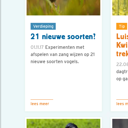
Verdieping
Tip
21 nieuwe soorten?
Lui
Kwi
01.11.17
Experimenten met
tre
afspelen van zang wijzen op 21
nieuwe soorten vogels.
22.08
dagtr
op ga
lees meer
lees 