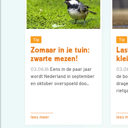
Tip
Tip
Zomaar in je tuin:
Las
zwarte mezen!
kle
03.06.16
Eens in de paar jaar
03.06
wordt Nederland in september
de bo
en oktober overspoeld doo..
drage
rietga
lees meer
lees 