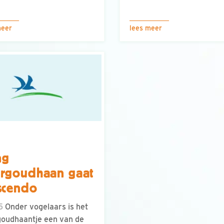
meer
lees meer
ng
rgoudhaan gaat
scendo
15
Onder vogelaars is het
oudhaantje een van de