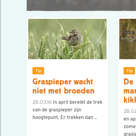
Tip
Tip
Graspieper wacht
De 
niet met broeden
man
kik
28.03.16
In april bereikt de trek
van de graspieper zijn
28.02
hoogtepunt. Er trekken dan ..
en ap
zomer
grasl