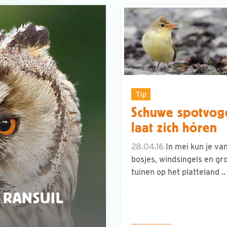
Tip
Schuwe spotvog
laat zich hóren
28.04.16
In mei kun je van
bosjes, windsingels en gr
tuinen op het platteland ..
 RANSUIL