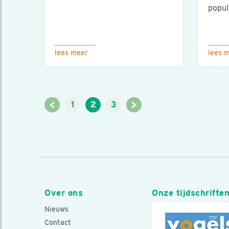
popul
lees meer
lees 
<
>
1
2
3
Over ons
Onze tijdschrifte
Nieuws
Contact