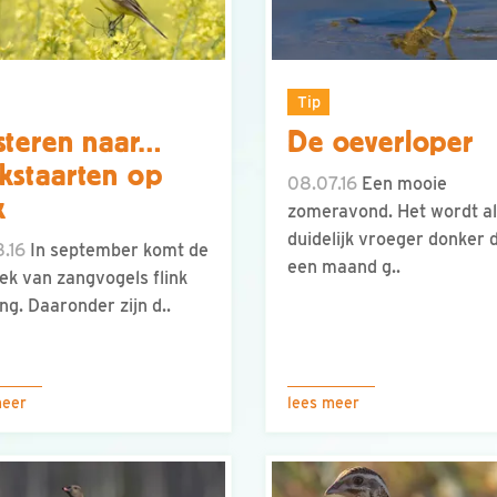
Tip
steren naar…
De oeverloper
kstaarten op
08.07.16
Een mooie
k
zomeravond. Het wordt al
duidelijk vroeger donker 
.16
In september komt de
een maand g..
ek van zangvogels flink
ng. Daaronder zijn d..
meer
lees meer