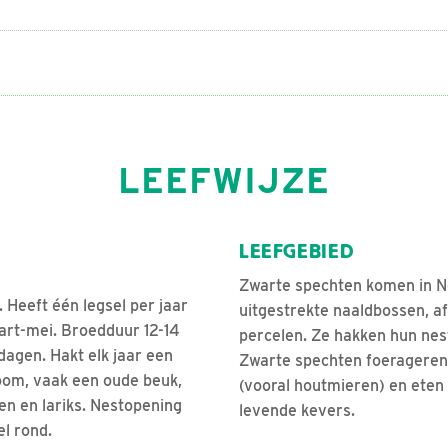
LEEFWIJZE
LEEFGEBIED
Zwarte spechten komen in N
. Heeft één legsel per jaar
uitgestrekte naaldbossen, a
art-mei. Broedduur 12-14
percelen. Ze hakken hun nest
dagen. Hakt elk jaar een
Zwarte spechten foerageren 
boom, vaak een oude beuk,
(vooral houtmieren) en eten
n en lariks. Nestopening
levende kevers.
l rond.