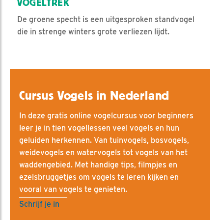
VOGELTREK
De groene specht is een uitgesproken standvogel
die in strenge winters grote verliezen lijdt.
Cursus Vogels in Nederland
In deze gratis online vogelcursus voor beginners
leer je in tien vogellessen veel vogels en hun
geluiden herkennen. Van tuinvogels, bosvogels,
weidevogels en watervogels tot vogels van het
waddengebied. Met handige tips, filmpjes en
ezelsbruggetjes om vogels te leren kijken en
vooral van vogels te genieten.
Schrijf je in