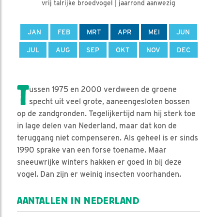
vrij talrijke broedvogel | jaarrond aanwezig
JAN
FEB
MRT
APR
MEI
JUN
JUL
AUG
SEP
OKT
NOV
DEC
T
ussen 1975 en 2000 verdween de groene
specht uit veel grote, aaneengesloten bossen
op de zandgronden. Tegelijkertijd nam hij sterk toe
in lage delen van Nederland, maar dat kon de
teruggang niet compenseren. Als geheel is er sinds
1990 sprake van een forse toename. Maar
sneeuwrijke winters hakken er goed in bij deze
vogel. Dan zijn er weinig insecten voorhanden.
AANTALLEN IN NEDERLAND