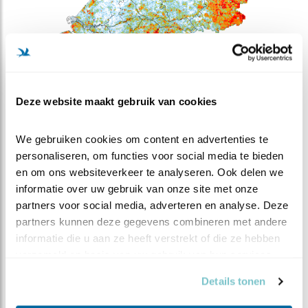
Deze website maakt gebruik van cookies
We gebruiken cookies om content en advertenties te 
personaliseren, om functies voor social media te bieden 
Meer weten over trends? Kijk op
sovon.nl
.
en om ons websiteverkeer te analyseren. Ook delen we 
informatie over uw gebruik van onze site met onze 
WAARNEMINGEN
partners voor social media, adverteren en analyse. Deze 
partners kunnen deze gegevens combineren met andere 
+
informatie die u aan ze heeft verstrekt of die ze hebben 
verzameld op basis van uw gebruik van hun services.
−
Details tonen