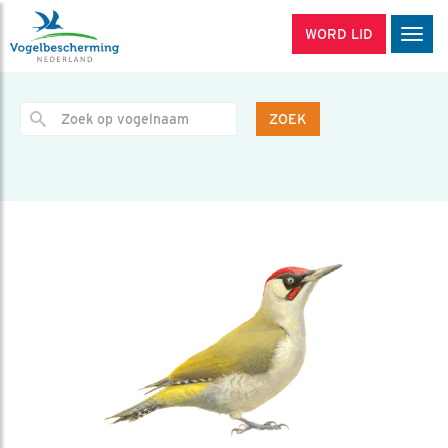
WORD LID
Men
ZOEK