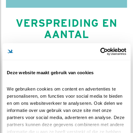
VERSPREIDING EN
AANTAL
doortrekker in vrij klein aantal
JAN
FEB
MRT
APR
MEI
JUN
Deze website maakt gebruik van cookies
JUL
AUG
SEP
OKT
NOV
DEC
We gebruiken cookies om content en advertenties te 
personaliseren, om functies voor social media te bieden 
N
eemt sinds 1980 af als doortrekker in
en om ons websiteverkeer te analyseren. Ook delen we 
Nederland, met minder dan 5% per jaar.
informatie over uw gebruik van onze site met onze 
partners voor social media, adverteren en analyse. Deze 
AANTALLEN IN NEDERLAND
partners kunnen deze gegevens combineren met andere 
informatie die u aan ze heeft verstrekt of die ze hebben 