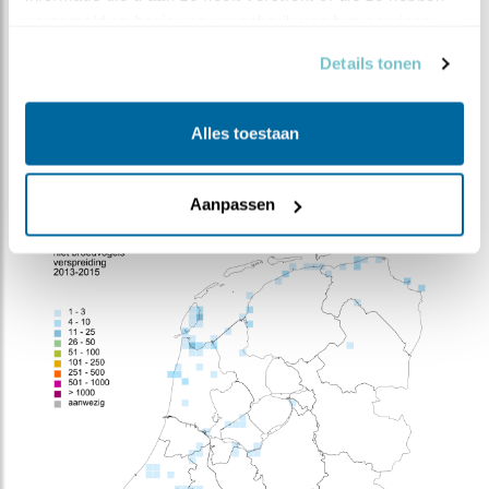
Aantal broedparen
Geen broedvogel
verzameld op basis van uw gebruik van hun services.
Geschat maximum
170-310 (2016/17-
Details tonen
aantal overwinteraars
2020/21)
Doortrekkers
2300-3000, jul-sep
Alles toestaan
(2016/17-2020/21)
Bron:
sovon.nl
Aanpassen