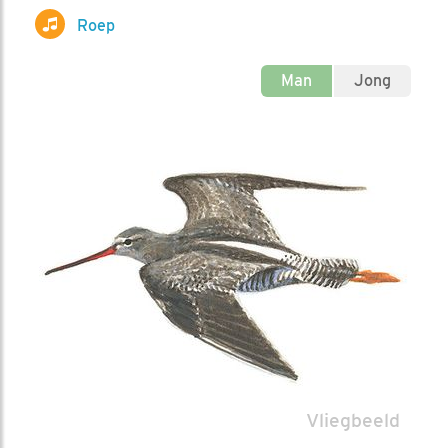
Roep
Man
Jong
Winterkleed