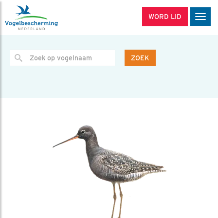
WORD LID
Men
ZOEK