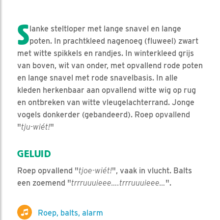
S
lanke steltloper met lange snavel en lange
poten. In prachtkleed nagenoeg (fluweel) zwart
met witte spikkels en randjes. In winterkleed grijs
van boven, wit van onder, met opvallend rode poten
en lange snavel met rode snavelbasis. In alle
kleden herkenbaar aan opvallend witte wig op rug
en ontbreken van witte vleugelachterrand. Jonge
vogels donkerder (gebandeerd). Roep opvallend
"
tju-wiét!
"
GELUID
Roep opvallend "
tjoe-wiét!
", vaak in vlucht. Balts
een zoemend "
trrruuuieee….trrruuuieee…
".
Roep, balts, alarm