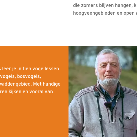
die zomers blijven hangen, k
hoogveengebieden en open a
leer je in tien vogellessen
vogels, bosvogels,
 waddengebied. Met handige
eren kijken en vooral van