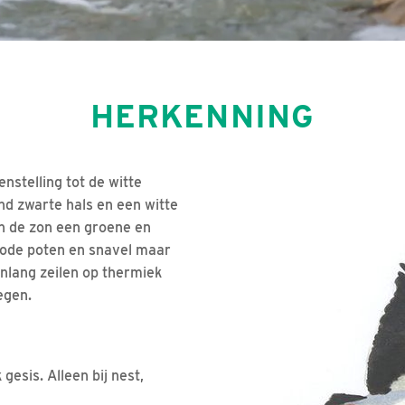
HERKENNING
nstelling tot de witte
nd zwarte hals en een witte
n de zon een groene en
rode poten en snavel maar
enlang zeilen op thermiek
egen.
esis. Alleen bij nest,