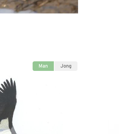
Man
Jong