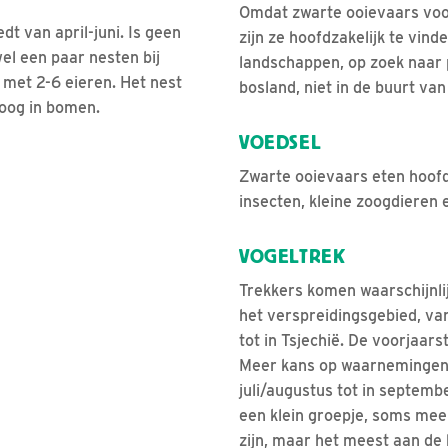
Omdat zwarte ooievaars voor
t van april-juni. Is geen
zijn ze hoofdzakelijk te vind
el een paar nesten bij
landschappen, op zoek naar 
n met 2-6 eieren. Het nest
bosland, niet in de buurt va
hoog in bomen.
VOEDSEL
Zwarte ooievaars eten hoofd
insecten, kleine zoogdieren 
VOGELTREK
Trekkers komen waarschijnlij
het verspreidingsgebied, v
tot in Tsjechië. De voorjaarst
Meer kans op waarnemingen t
juli/augustus tot in septembe
een klein groepje, soms mee
zijn, maar het meest aan de