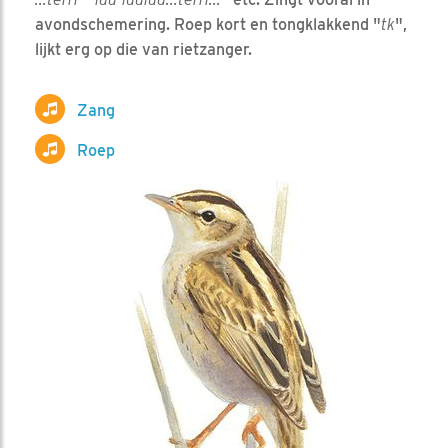
avondschemering. Roep kort en tongklakkend "
tk
",
lijkt erg op die van rietzanger.
Zang
Roep