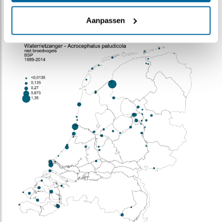
Doortrekkers
1-100 (2007/08–2011/12)
Bron:
sovon.nl
Aanpassen