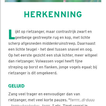
HERKENNING
L
ijkt op rietzanger, maar contrastrijk zwart en
geelbeige gestreepte rug en kop, met lichte
scherp afgesneden middenkruinstreep. Daarnaast
een lichte teugel - het deel tussen snavel en oog.
Op het eerste gezicht een stuk lichter, meer witgeel
dan rietzanger. Volwassen vogel heeft fijne
streping op borst en flanken, jonge vogels egaal; bij
rietzanger is dit omgekeerd.
GELUID
Zang veel trager en eenvoudiger dan van
rietzanger, met veel korte pauzes. "
terrrr...di-duuu
...terrr---luu-luuluu...terrr...
" etc. Zingt vooral in