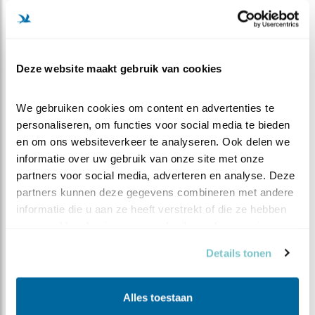
JAN
FEB
MRT
APR
MEI
JUN
Deze website maakt gebruik van cookies
JUL
AUG
SEP
OKT
NOV
DEC
We gebruiken cookies om content en advertenties te 
D
personaliseren, om functies voor social media te bieden 
e aantallen in Nederland fluctueren, maar het
en om ons websiteverkeer te analyseren. Ook delen we 
aantal is te klein om van een trend te spreken.
informatie over uw gebruik van onze site met onze 
Tot in de jaren '40 van de vorige eeuw broedde de
partners voor social media, adverteren en analyse. Deze 
soort in Nederland.
partners kunnen deze gegevens combineren met andere 
informatie die u aan ze heeft verstrekt of die ze hebben 
AANTALLEN IN NEDERLAND
verzameld op basis van uw gebruik van hun services.
Aantal broedparen
Geen broedvogel
Details tonen
Geschat maximum
Aantal onbekend
aantal overwinteraars
Alles toestaan