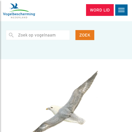
WORD LID
Men
ZOEK