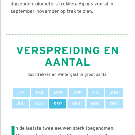
duizenden kilometers trekken. Bij ons vooral in
september-november op trek te zien.
VERSPREIDING EN
AANTAL
doortrekker en wintergast in groot aantal
JAN
FEB
MRT
APR
MEI
JUN
JUL
AUG
SEP
OKT
NOV
DEC
I
n de laatste twee eeuwen sterk toegenomen.