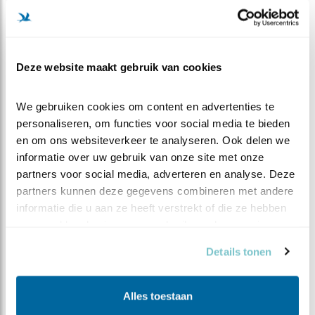
+
−
Deze website maakt gebruik van cookies
We gebruiken cookies om content en advertenties te 
personaliseren, om functies voor social media te bieden 
en om ons websiteverkeer te analyseren. Ook delen we 
informatie over uw gebruik van onze site met onze 
partners voor social media, adverteren en analyse. Deze 
partners kunnen deze gegevens combineren met andere 
informatie die u aan ze heeft verstrekt of die ze hebben 
verzameld op basis van uw gebruik van hun services.
Leaflet
| Powered by
Esri
| ©
OpenStreetMap
contributors ©
CARTO
Bron en meer waarnemingen:
Waarneming.nl
Details tonen
Kijktip
Alles toestaan
Langs de hele kust te zien bij stevige, aanlandige