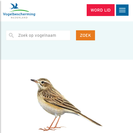
WORD LID
Men
ZOEK