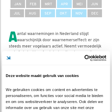
JAN
FEB
MRT
APR
MEI
JUN
JUL
AUG
SEP
OKT
NOV
DEC
A
antal waarnemingen in Nederland stijgt
waarschijnlijk door waarnemerseffect: er zijn
steeds meer vogelaars actief. Neemt vermoedelijk
wel af als trekker. Aantal wisselt wel, soms zijn er
uitgesproken goede of slechte jaren.
AANTALLEN IN NEDERLAND
Deze website maakt gebruik van cookies
Aantal broedparen
Geen broedvogel
We gebruiken cookies om content en advertenties te 
Geschat maximum
5-10 (2012/13-2014/15)
personaliseren, om functies voor social media te bieden 
aantal overwinteraars
en om ons websiteverkeer te analyseren. Ook delen we 
Doortrekkers
1-100 (2007/08–2011/12)
informatie over uw gebruik van onze site met onze 