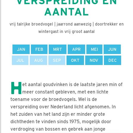
VERSPREIDING EN
AANTAL
vrij talrijke broedvogel | jaarrond aanwezig | doortrekker en
wintergast in vrij groot aantal
JAN
FEB
MRT
APR
MEI
JUN
JUL
AUG
SEP
OKT
NOV
DEC
H
et aantal goudvinken is de laatste jaren min of
meer constant gebleven, met een lichte
toename voor de broedvogels. Wel is de
verspreiding over Nederland licht afgenomen. In
het zuiden van het land zijn er minder grote
dichtheden te vinden sinds 1975, mogelijk door
verdroging van bossen en gebrek aan jonge