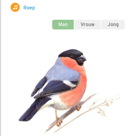
Roep
Man
Vrouw
Jong