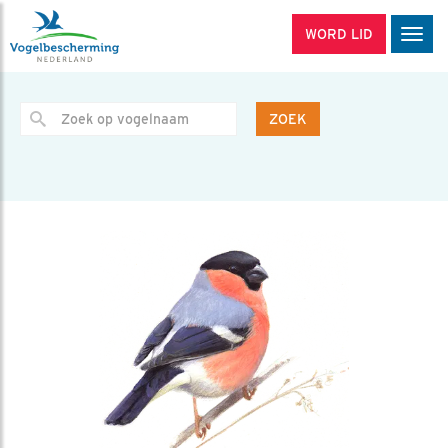
WORD LID
Men
ZOEK