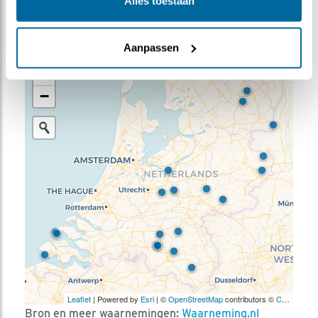
Alles toestaan
Meer weten over trends? Kijk op
sovon.nl
.
WAARNEMINGEN
Aanpassen
+
−
Leaflet
| Powered by
Esri
| ©
OpenStreetMap
contributors ©
CARTO
Bron en meer waarnemingen:
Waarneming.nl