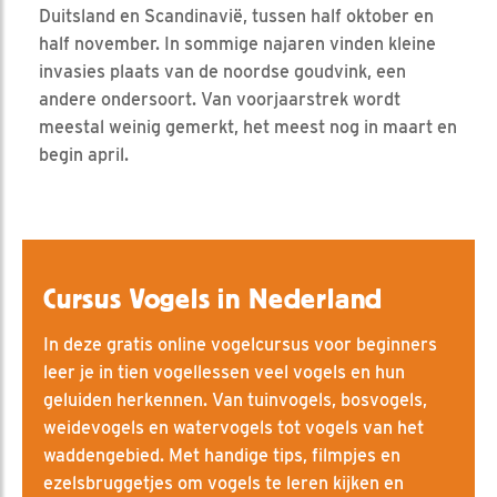
Duitsland en Scandinavië, tussen half oktober en
half november. In sommige najaren vinden kleine
invasies plaats van de noordse goudvink, een
andere ondersoort. Van voorjaarstrek wordt
meestal weinig gemerkt, het meest nog in maart en
begin april.
Cursus Vogels in Nederland
In deze gratis online vogelcursus voor beginners
leer je in tien vogellessen veel vogels en hun
geluiden herkennen. Van tuinvogels, bosvogels,
weidevogels en watervogels tot vogels van het
waddengebied. Met handige tips, filmpjes en
ezelsbruggetjes om vogels te leren kijken en