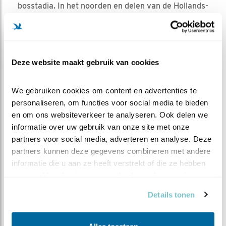
bosstadia. In het noorden en delen van de Hollands-
Zeeuwse duinen juist een wat bredere
verspreiding. Landelijk gezien lijken de aantallen
niet veel verandering door te maken.
Deze website maakt gebruik van cookies
AANTALLEN IN NEDERLAND
We gebruiken cookies om content en advertenties te 
Aantal broedparen
9000-11.000 (2018-
personaliseren, om functies voor social media te bieden 
2020)
en om ons websiteverkeer te analyseren. Ook delen we 
Geschat maximum
20.000-30.000
informatie over uw gebruik van onze site met onze 
aantal overwinteraars
(2012/13-2014/15)
partners voor social media, adverteren en analyse. Deze 
partners kunnen deze gegevens combineren met andere 
Doortrekkers
10.000-50.000
informatie die u aan ze heeft verstrekt of die ze hebben 
(2007/08–2011/12)
verzameld op basis van uw gebruik van hun services.
Bron:
sovon.nl
Details tonen