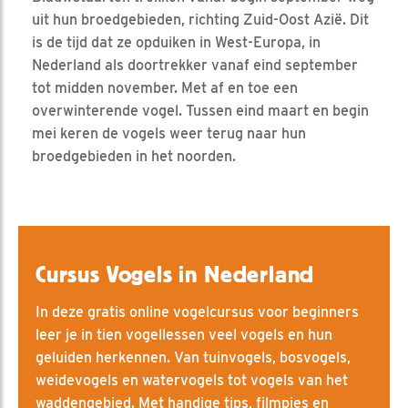
uit hun broedgebieden, richting Zuid-Oost Azië. Dit
is de tijd dat ze opduiken in West-Europa, in
Nederland als doortrekker vanaf eind september
tot midden november. Met af en toe een
overwinterende vogel. Tussen eind maart en begin
mei keren de vogels weer terug naar hun
broedgebieden in het noorden.
Cursus Vogels in Nederland
In deze gratis online vogelcursus voor beginners
leer je in tien vogellessen veel vogels en hun
geluiden herkennen. Van tuinvogels, bosvogels,
weidevogels en watervogels tot vogels van het
waddengebied. Met handige tips, filmpjes en