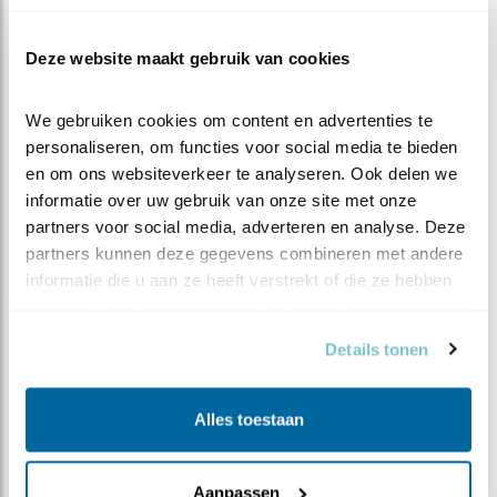
duingebieden.
Deze website maakt gebruik van cookies
AANTALLEN IN NEDERLAND
Aantal broedparen
We gebruiken cookies om content en advertenties te 
personaliseren, om functies voor social media te bieden 
Geschat maximum
Aantal onbekend
en om ons websiteverkeer te analyseren. Ook delen we 
aantal overwinteraars
informatie over uw gebruik van onze site met onze 
Doortrekkers
Aantal onbekend
partners voor social media, adverteren en analyse. Deze 
partners kunnen deze gegevens combineren met andere 
WAARNEMINGEN
informatie die u aan ze heeft verstrekt of die ze hebben 
verzameld op basis van uw gebruik van hun services.
+
Details tonen
−
Alles toestaan
Aanpassen