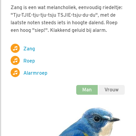
Zang is een wat melancholiek, eenvoudig riedeltje:
"Tju-TJIE-tju-tju-tsju TSJIE-tsju-du-du", met de
laatste noten steeds iets in hoogte dalend. Roep
een hoog "siep!". Klakkend geluid bij alarm.
Zang
Roep
Alarmroep
Man
Vrouw