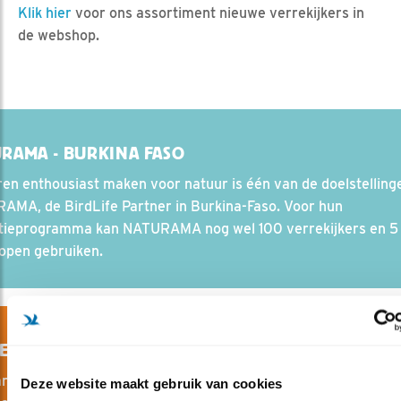
Klik hier
voor ons assortiment nieuwe verrekijkers in
de webshop.
RAMA - BURKINA FASO
en enthousiast maken voor natuur is één van de doelstelling
AMA, de BirdLife Partner in Burkina-Faso. Voor hun
tieprogramma kan NATURAMA nog wel 100 verrekijkers en 5
open gebruiken.
ER AAN DE POLS - WEST-AFRIKA
ar worden langs de kust van West-Afrika watervogels geteld.
Deze website maakt gebruik van cookies