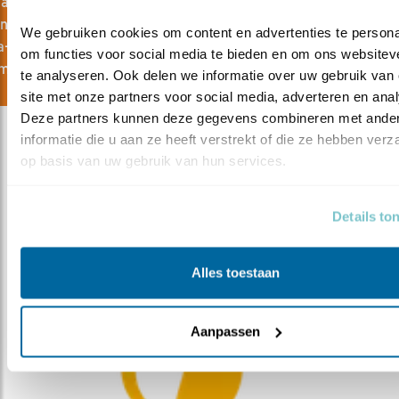
al om te weten hoe het met de vogels gaat. Teams van specia
 aangevuld door vogeltellers in opleiding. In landen als Sene
We gebruiken cookies om content en advertenties te personal
-Bissau zijn extra kijkers en telescopen
om functies voor social media te bieden en om ons websiteve
m dringend nodig.
te analyseren. Ook delen we informatie over uw gebruik van 
site met onze partners voor social media, adverteren en anal
Deze partners kunnen deze gegevens combineren met ander
informatie die u aan ze heeft verstrekt of die ze hebben verz
op basis van uw gebruik van hun services.
Kijkers voor Kijkers wordt ondersteund door:
Details to
Alles toestaan
Logo Bever
Aanpassen