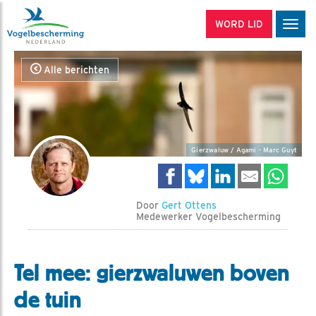
WORD LID
Men
Alle berichten
Gierzwaluw / Agami - Marc Guyt
Door
Gert Ottens
Medewerker Vogelbescherming
Tel mee: gierzwaluwen boven
de tuin