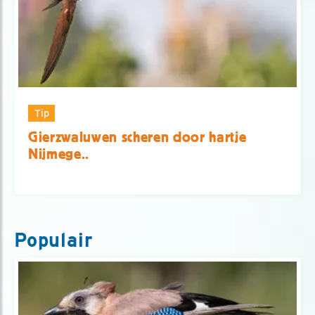
Tip
Gierzwaluwen scheren door hartje
Nijmege..
Populair