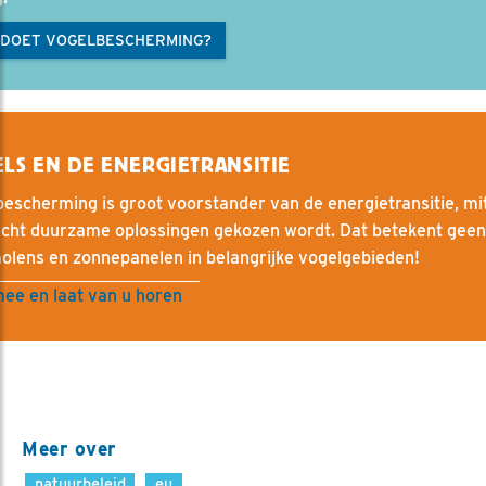
 DOET VOGELBESCHERMING?
LS EN DE ENERGIETRANSITIE
escherming is groot voorstander van de energietransitie, mi
echt duurzame oplossingen gekozen wordt. Dat betekent geen
olens en zonnepanelen in belangrijke vogelgebieden!
ee en laat van u horen
Meer over
natuurbeleid
eu