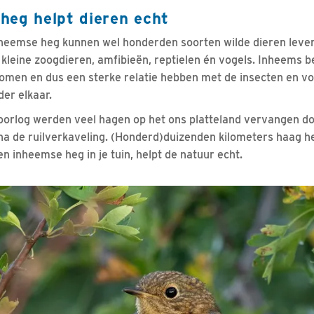
heg helpt dieren echt
nheemse heg kunnen wel honderden soorten wilde dieren leven
kleine zoogdieren, amfibieën, reptielen én vogels. Inheems b
omen en dus een sterke relatie hebben met de insecten en vog
er elkaar.
orlog werden veel hagen op het ons platteland vervangen doo
a de ruilverkaveling. (Honderd)duizenden kilometers haag h
n inheemse heg in je tuin, helpt de natuur echt.