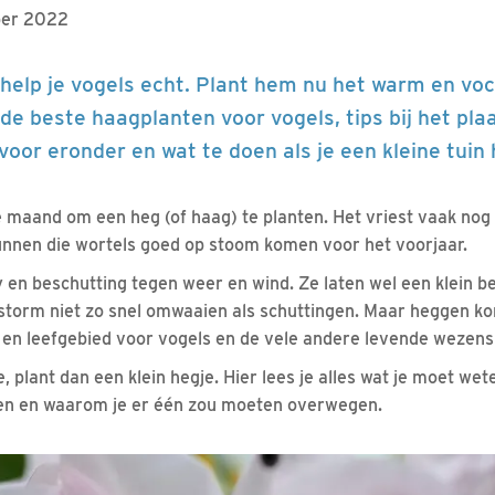
ber 2022
 help je vogels echt. Plant hem nu het warm en voch
r de beste haagplanten voor vogels, tips bij het pla
or eronder en wat te doen als je een kleine tuin 
 maand om een heg (of haag) te planten. Het vriest vaak nog 
unnen die wortels goed op stoom komen voor het voorjaar.
en beschutting tegen weer en wind. Ze laten wel een klein be
 storm niet zo snel omwaaien als schuttingen. Maar heggen k
 en leefgebied voor vogels en de vele andere levende wezens
je, plant dan een klein hegje. Hier lees je alles wat je moet we
gen en waarom je er één zou moeten overwegen.