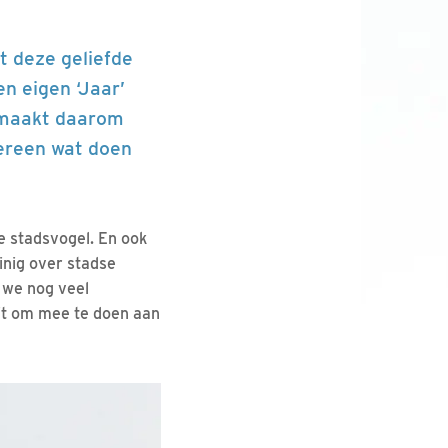
t deze geliefde
en eigen ‘Jaar’
n maakt daarom
edereen wat doen
e stadsvogel. En ook
inig over stadse
n we nog veel
it om mee te doen aan