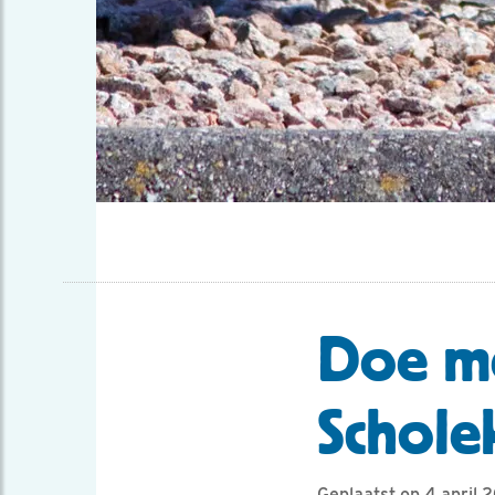
Doe me
Schole
Geplaatst op 4 april 