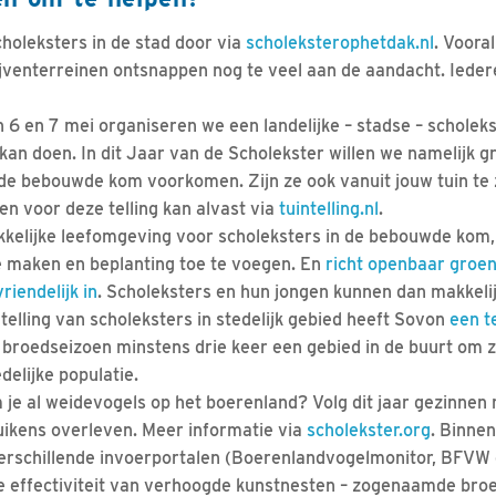
holeksters in de stad door via
scholeksterophetdak.nl
. Voora
ijventerreinen ontsnappen nog te veel aan de aandacht. Iede
 6 en 7 mei organiseren we een landelijke – stadse – scholeks
an doen. In dit Jaar van de Scholekster willen we namelijk 
 de bebouwde kom voorkomen. Zijn ze ook vanuit jouw tuin te 
n voor deze telling kan alvast via
tuintelling.nl
.
kelijke leefomgeving voor scholeksters in de bebouwde kom,
e maken en beplanting toe te voegen. En
richt openbaar groen
riendelijk in
. Scholeksters en hun jongen kunnen dan makkeli
telling van scholeksters in stedelijk gebied heeft Sovon
een t
 broedseizoen minstens drie keer een gebied in de buurt om zi
elijke populatie.
 je al weidevogels op het boerenland? Volg dit jaar gezinnen
kuikens overleven. Meer informatie via
scholekster.org
. Binnen
verschillende invoerportalen (Boerenlandvogelmonitor, BFVW 
 effectiviteit van verhoogde kunstnesten – zogenaamde broe