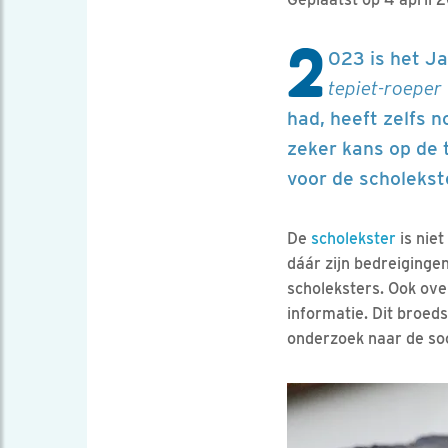
2
023 is het Ja
tepiet-roeper
had, heeft zelfs 
zeker kans op de t
voor de scholekst
De
scholekster
is nie
dáár zijn bedreiginge
scholeksters. Ook ove
informatie. Dit broed
onderzoek naar de soo