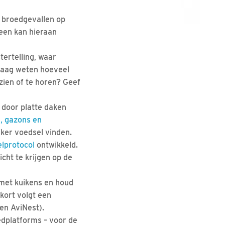
l broedgevallen op
reen kan hieraan
tertelling, waar
graag weten hoeveel
zien of te horen? Geef
 door platte daken
, gazons en
jker voedsel vinden.
elprotocol
ontwikkeld.
cht te krijgen op de
 met kuikens en houd
kort volgt een
en AviNest).
dplatforms – voor de