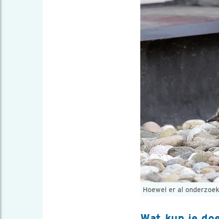
Hoewel er al onderzoek
Wat kun je do