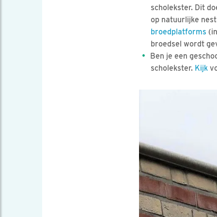
scholekster. Dit d
op natuurlijke nes
broedplatforms
(in
broedsel wordt ge
Ben je een geschoo
scholekster.
Kijk
vo