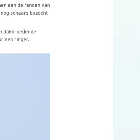
nen aan de randen van
 nog schaars bezocht
van dakbroedende
r een ringer.