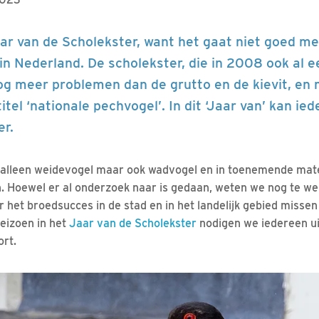
ar van de Scholekster, want het gaat niet goed me
in Nederland. De scholekster, die in 2008 ook al e
nog meer problemen dan de grutto en de kievit, e
itel ‘nationale pechvogel’. In dit ‘Jaar van’ kan i
er.
t alleen weidevogel maar ook wadvogel en in toenemende mat
n. Hoewel er al onderzoek naar is gedaan, weten we nog te we
r het broedsucces in de stad en in het landelijk gebied misse
seizoen in het
Jaar van de Scholekster
nodigen we iedereen u
rt.