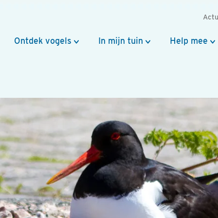
Actu
Ontdek vogels
In mijn tuin
Help mee