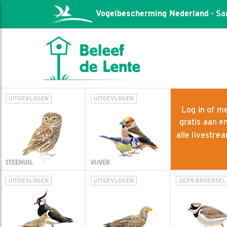
Vogelbescherming Nederland
- Sa
UITGEVLOGEN
UITGEVLOGEN
Log in of me
gratis aan e
alle livestr
STEENUIL
VIJVER
UITGEVLOGEN
UITGEVLOGEN
GEEN BROEDSEL