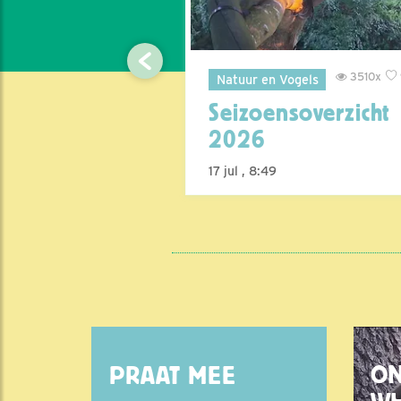
3209x
102x
3510x
Natuur en Vogels
rn
Seizoensoverzicht
2026
17 jul , 8:49
O
PRAAT MEE