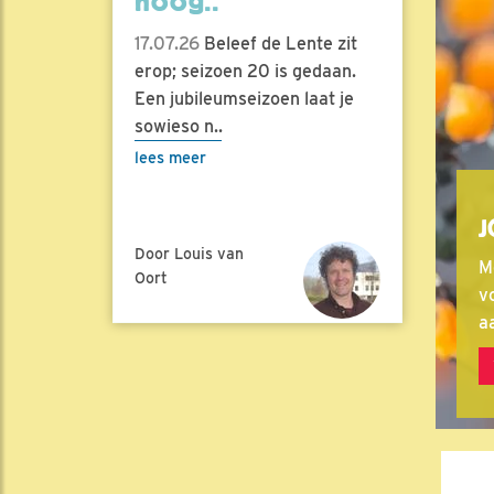
hoog..
17.07.26
Beleef de Lente zit
erop; seizoen 20 is gedaan.
Een jubileumseizoen laat je
sowieso n..
lees meer
J
Door Louis van
M
Oort
vo
a