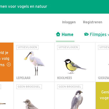
men voor vogels en natuur
Inloggen
Registreren
Home
Filmpjes
UITGEVLOGEN
UITGEVLOGEN
UITGE
ld je
n volg
eams
LEPELAAR
KOOLMEES
GIERZ
GEEN BROEDSEL
GEEN BROEDSEL
Geni
voge