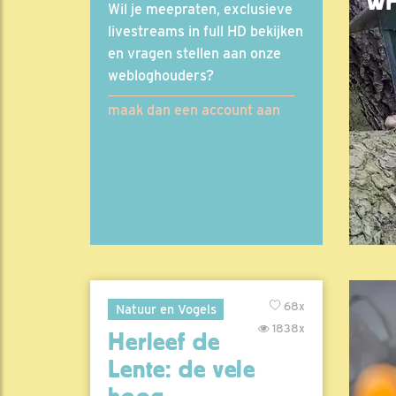
WH
Wil je meepraten, exclusieve
livestreams in full HD bekijken
en vragen stellen aan onze
webloghouders?
maak dan een account aan
68x
Natuur en Vogels
1838x
Herleef de
Lente: de vele