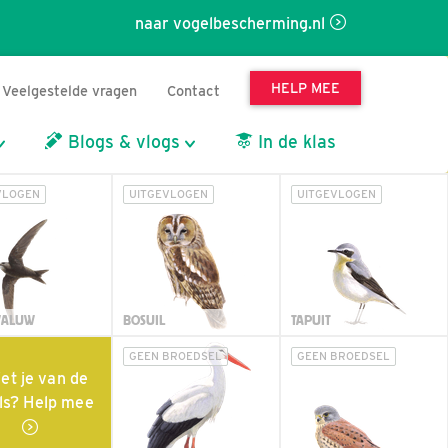
naar vogelbescherming.nl
HELP MEE
Veelgestelde vragen
Contact
Blogs & vlogs
In de klas
VLOGEN
UITGEVLOGEN
UITGEVLOGEN
WALUW
BOSUIL
TAPUIT
GEEN BROEDSEL
GEEN BROEDSEL
et je van de
ls? Help mee