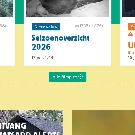
98x
1735x
76x
Gierzwaluw
St
Seizoenoverzicht
U
2026
L
17 jul , 1:44
16 
Alle filmpjes
NTVANG