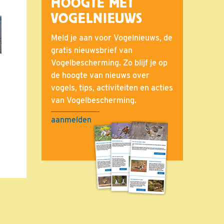
HOOGTE MET
VOGELNIEUWS
Meld je aan voor Vogelnieuws, de
gratis nieuwsbrief van
Vogelbescherming. Zo blijf je op
de hoogte van nieuws over
vogels, tips, activiteiten en acties
van Vogelbescherming.
aanmelden