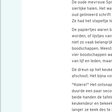
De oude mevrouw Sprui
sierlijke halen. Het 
oud gelinieerd schrif
Ze had het stapeltje l
De papiertjes waren b
worden, of lijstjes va
niet zo vaak belangrij
boodschappen. Meesta
vier boodschappen waa
van lijf en leden, maa
De dreun op het keuk
afschoot. Het bijna v
"Kolere!" Het ontsnap
duurde een paar seco
beide handen de tafel
keukendeur en bekeek 
langer ze keek des te