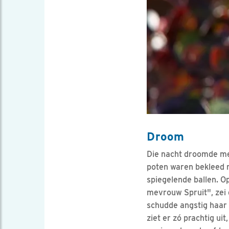
Droom
Die nacht droomde me
poten waren bekleed m
spiegelende ballen. Op
mevrouw Spruit", zei 
schudde angstig haar 
ziet er zó prachtig ui