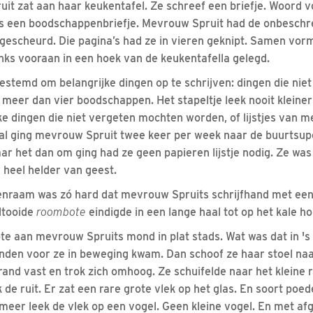
t zat aan haar keukentafel. Ze schreef een briefje. Woord vo
was een boodschappenbriefje. Mevrouw Spruit had de onbeschr
t gescheurd. Die pagina’s had ze in vieren geknipt. Samen vor
inks vooraan in een hoek van de keukentafella gelegd.
estemd om belangrijke dingen op te schrijven: dingen die ni
n meer dan vier boodschappen. Het stapeltje leek nooit kleine
ke dingen die niet vergeten mochten worden, of lijstjes van m
l ging mevrouw Spruit twee keer per week naar de buurtsuper
r het dan om ging had ze geen papieren lijstje nodig. Ze was
r heel helder van geest.
enraam was zó hard dat mevrouw Spruits schrijfhand met een
oltooide
roombote
eindigde in een lange haal tot op het kale h
te aan mevrouw Spruits mond in plat stads. Wat was dat in 
nden voor ze in beweging kwam. Dan schoof ze haar stoel naa
rand vast en trok zich omhoog. Ze schuifelde naar het kleine
de ruit. Er zat een rare grote vlek op het glas. En soort poe
 meer leek de vlek op een vogel. Geen kleine vogel. En met af