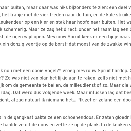
aar buiten, maar daar was niks bijzonders te zien; een deel 
het trapje met de vier treden naar de tuin, en de kale struik
keukendeur op een kier en stak haar hoofd naar buiten. Het wa
jk schemerig. Maar ze zag het direct: onder het raam lag een b
rekt, de ogen wijd open. Mevrouw Spruit keek er een tijdje naar
lein donzig veertje op de borst; dat moest van de zwakke wind
ik nou met een dooie vogel?" vroeg mevrouw Spruit hardop. 
? Ze was niet van plan het lijkje aan te raken, zelfs niet met
jk om de gemeente te bellen, de milieudienst of zo. Maar die 
erdag. Dat werd dus volgende week. Maar intussen lag dat be
icht, al zag natuurlijk niemand het… "Ik zet er zolang een do
 in de gangkast pakte ze een schoenendoos. Er zaten gloedni
 haalde ze uit de doos en zette ze op de plank. In de keuken 