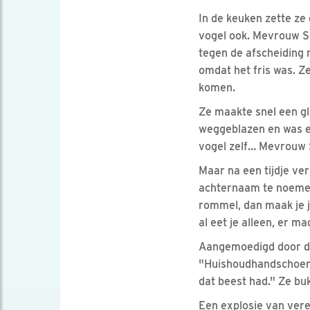
In de keuken zette ze
vogel ook. Mevrouw Spr
tegen de afscheiding m
omdat het fris was. Z
komen.
Ze maakte snel een gl
weggeblazen en was er
vogel zelf… Mevrouw S
Maar na een tijdje ver
achternaam te noemen 
rommel, dan maak je j
al eet je alleen, er ma
Aangemoedigd door de
"Huishoudhandschoenen
dat beest had." Ze b
Een explosie van vere