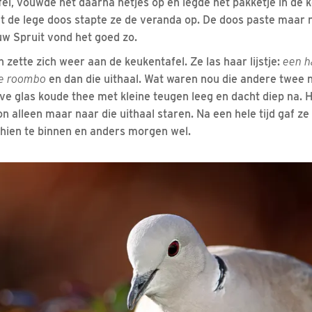
fel, vouwde het daarna netjes op en legde het pakketje in de k
et de lege doos stapte ze de veranda op. De doos paste maar n
uw Spruit vond het goed zo.
 zette zich weer aan de keukentafel. Ze las haar lijstje:
een ha
je roombo
en dan die uithaal. Wat waren nou die andere twee 
ve glas koude thee met kleine teugen leeg en dacht diep na. H
on alleen maar naar die uithaal staren. Na een hele tijd gaf z
hien te binnen en anders morgen wel.