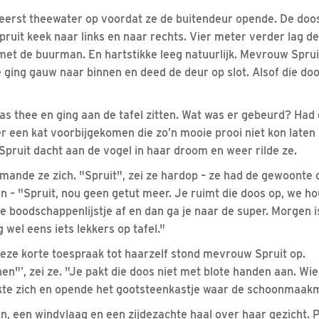
 eerst theewater op voordat ze de buitendeur opende. De doo
uit keek naar links en naar rechts. Vier meter verder lag de 
et de buurman. En hartstikke leeg natuurlijk. Mevrouw Spruit 
e ging gauw naar binnen en deed de deur op slot. Alsof die do
as thee en ging aan de tafel zitten. Wat was er gebeurd? Had
 een kat voorbijgekomen die zo’n mooie prooi niet kon laten 
pruit dacht aan de vogel in haar droom en weer rilde ze.
mande ze zich. "Spruit", zei ze hardop – ze had de gewoonte o
– "Spruit, nou geen getut meer. Je ruimt die doos op, we ho
e boodschappenlijstje af en dan ga je naar de super. Morgen i
g wel eens iets lekkers op tafel."
ze korte toespraak tot haarzelf stond mevrouw Spruit op.
"’, zei ze. "Je pakt die doos niet met blote handen aan. Wie
ukte zich en opende het gootsteenkastje waar de schoonmaak
n, een windvlaag en een zijdezachte haal over haar gezicht. 