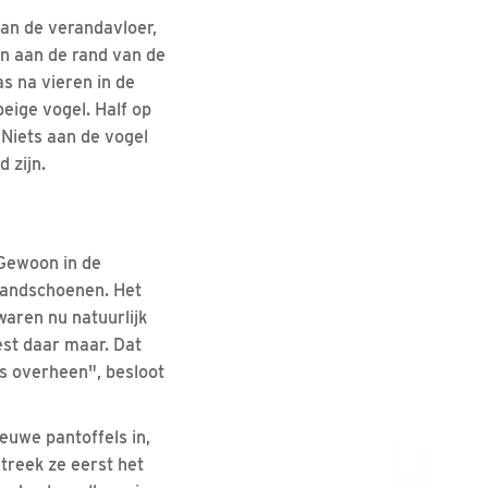
van de verandavloer,
en aan de rand van de
s na vieren in de
eige vogel. Half op
. Niets aan de vogel
 zijn.
Gewoon in de
 handschoenen. Het
waren nu natuurlijk
est daar maar. Dat
os overheen", besloot
euwe pantoffels in,
streek ze eerst het