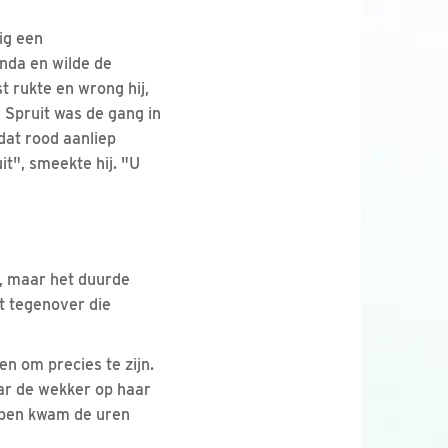
ig een
nda en wilde de
t rukte en wrong hij,
w Spruit was de gang in
dat rood aanliep
t", smeekte hij. "U
n, maar het duurde
t tegenover die
n om precies te zijn.
ar de wekker op haar
lapen kwam de uren