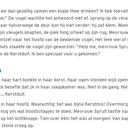
we dan gezellig samen een kopje thee drinken? Ik heb toevall
e." De vogel wachtte het antwoord niet af, sprong op de vera
ar halverwege de deur kon hij niet verder: hij zat klem. Woes
ijn vleugels knapten, de piek hing scheef op zijn rug. Mevrou
ontzet naar het hoofd van de beklemde vogel. Het leek wel of 
lots staakte de vogel zijn geworstel. "Help me, mevrouw Sprui
n de Kerstduif. Ik ben speciaal voor u gekomen."
s
d, haar hart bonkte in haar borst. Haar ogen stonden wijd ope
e besefte dat ze in haar slaapkamer was. Niet in de gang. Nie
e… Kerstduif.
 in haar hoofd. Waarachtig: het was bijna Kerstmis! Overmorge
 nog om wat boodschapjes te doen. Mevrouw Spruit tastte na
 op het lichtknopje. Tien over één: het wás al morgen! Van s
e stond vroeg op.