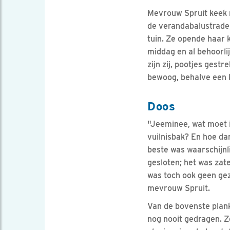
Mevrouw Spruit keek n
de verandabalustrade, 
tuin. Ze opende haar 
middag en al behoorli
zijn zij, pootjes gest
bewoog, behalve een k
Doos
"Jeeminee, wat moet 
vuilnisbak? En hoe dan
beste was waarschijnli
gesloten; het was zat
was toch ook geen gez
mevrouw Spruit.
Van de bovenste plank
nog nooit gedragen. Ze