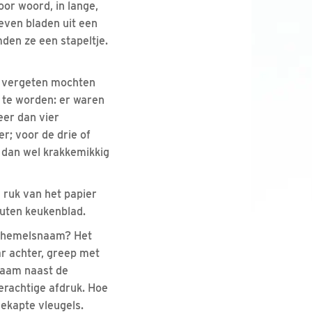
or woord, in lange,
even bladen uit een
mden ze een stapeltje.
et vergeten mochten
r te worden: er waren
eer dan vier
; voor de drie of
 dan wel krakkemikkig
 ruk van het papier
outen keukenblad.
's hemelsnaam? Het
r achter, greep met
 raam naast de
derachtige afdruk. Hoe
gekapte vleugels.