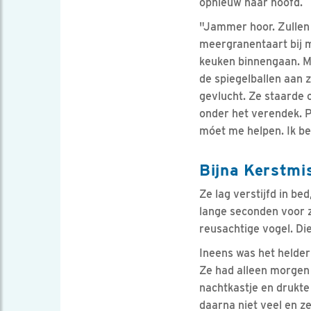
opnieuw haar hoofd.
"Jammer hoor. Zullen 
meergranentaart bij m
keuken binnengaan. Ma
de spiegelballen aan z
gevlucht. Ze staarde 
onder het verendek. P
móet me helpen. Ik be
Bijna Kerstmi
Ze lag verstijfd in be
lange seconden voor z
reusachtige vogel. Di
Ineens was het helder
Ze had alleen morgen
nachtkastje en drukte
daarna niet veel en z