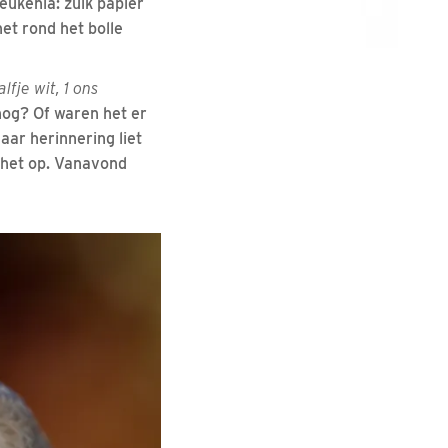
eukenla: zulk papier
et rond het bolle
lfje wit, 1 ons
nog? Of waren het er
aar herinnering liet
e het op. Vanavond