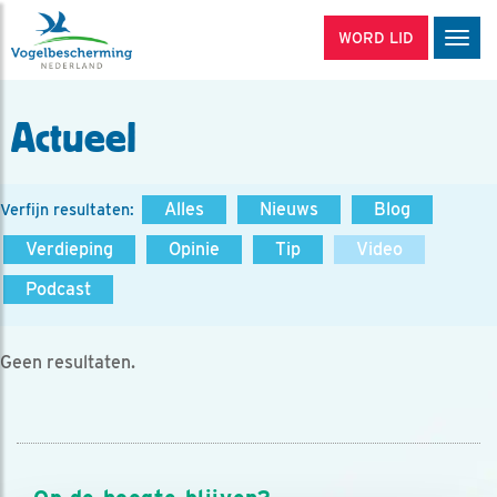
WORD LID
Men
Actueel
Alles
Nieuws
Blog
Verfijn resultaten:
Verdieping
Opinie
Tip
Video
Podcast
Geen resultaten.