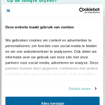
Op de hoogte blijven?
Meld je aan en ontvang nieuws, inspiratie, acties en tips
over vogels en activiteiten van Vogelbescherming.
AANMELDEN VOGELNIEUWS
Deze website maakt gebruik van cookies
Volg ons via social media
We gebruiken cookies om content en advertenties te 
personaliseren, om functies voor social media te bieden 
en om ons websiteverkeer te analyseren. Ook delen we 
informatie over uw gebruik van onze site met onze 
partners voor social media, adverteren en analyse. Deze 
partners kunnen deze gegevens combineren met andere 
informatie die u aan ze heeft verstrekt of die ze hebben 
verzameld op basis van uw gebruik van hun services.
Details tonen
Alles toestaan