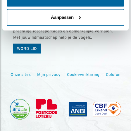
Ontvang 5 x Vogels voor € 36,00 per jaar
Aanpassen
Vogels is het tijdschrift voor onze leden, met
prachtige fotoreportages en opmerkelijke verhalen.
Met jouw lidmaatschap help je de vogels.
WORD LID
Onze sites
Mijn privacy
Cookieverklaring
Colofon