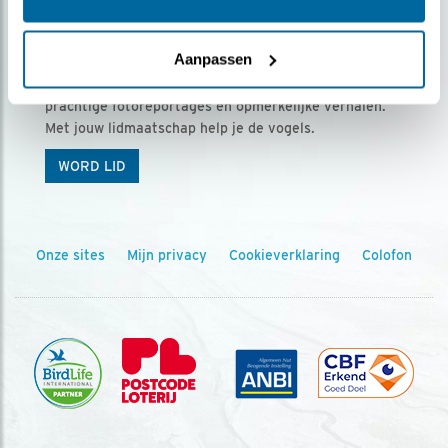
Ontvang 5 x Vogels voor € 36,00 per jaar
Aanpassen
Vogels is het tijdschrift voor onze leden, met
prachtige fotoreportages en opmerkelijke verhalen.
Met jouw lidmaatschap help je de vogels.
WORD LID
Onze sites
Mijn privacy
Cookieverklaring
Colofon