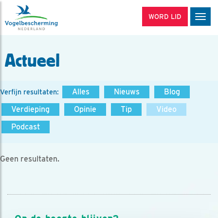
WORD LID
Men
Actueel
Alles
Nieuws
Blog
Verfijn resultaten:
Verdieping
Opinie
Tip
Video
Podcast
Geen resultaten.