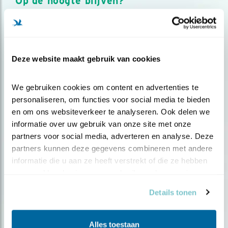
Op de hoogte blijven?
Meld je aan en ontvang nieuws, inspiratie, acties en tips
over vogels en activiteiten van Vogelbescherming.
AANMELDEN VOGELNIEUWS
Deze website maakt gebruik van cookies
Volg ons via social media
We gebruiken cookies om content en advertenties te 
personaliseren, om functies voor social media te bieden 
en om ons websiteverkeer te analyseren. Ook delen we 
informatie over uw gebruik van onze site met onze 
partners voor social media, adverteren en analyse. Deze 
partners kunnen deze gegevens combineren met andere 
informatie die u aan ze heeft verstrekt of die ze hebben 
verzameld op basis van uw gebruik van hun services.
Details tonen
Alles toestaan