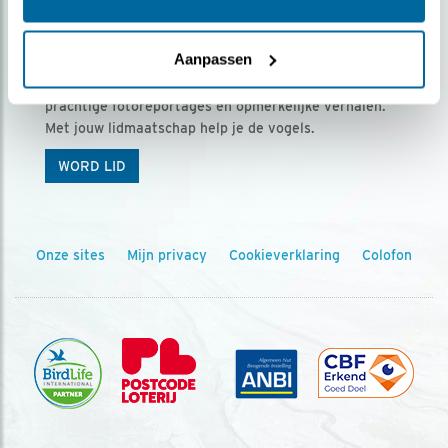
Ontvang 5 x Vogels voor € 36,00 per jaar
Aanpassen
Vogels is het tijdschrift voor onze leden, met
prachtige fotoreportages en opmerkelijke verhalen.
Met jouw lidmaatschap help je de vogels.
WORD LID
Onze sites
Mijn privacy
Cookieverklaring
Colofon