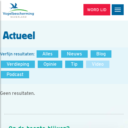
WORD LID
Men
Actueel
Alles
Nieuws
Blog
Verfijn resultaten:
Verdieping
Opinie
Tip
Video
Podcast
Geen resultaten.