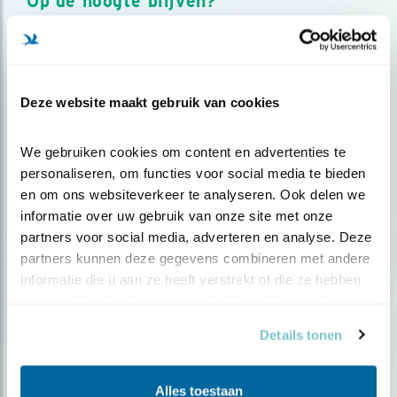
Op de hoogte blijven?
Meld je aan en ontvang nieuws, inspiratie, acties en tips
over vogels en activiteiten van Vogelbescherming.
AANMELDEN VOGELNIEUWS
Deze website maakt gebruik van cookies
Volg ons via social media
We gebruiken cookies om content en advertenties te 
personaliseren, om functies voor social media te bieden 
en om ons websiteverkeer te analyseren. Ook delen we 
informatie over uw gebruik van onze site met onze 
partners voor social media, adverteren en analyse. Deze 
partners kunnen deze gegevens combineren met andere 
informatie die u aan ze heeft verstrekt of die ze hebben 
verzameld op basis van uw gebruik van hun services.
Details tonen
Alles toestaan