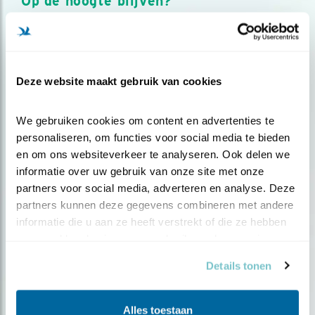
Op de hoogte blijven?
Meld je aan en ontvang nieuws, inspiratie, acties en tips
over vogels en activiteiten van Vogelbescherming.
AANMELDEN VOGELNIEUWS
Deze website maakt gebruik van cookies
Volg ons via social media
We gebruiken cookies om content en advertenties te 
personaliseren, om functies voor social media te bieden 
en om ons websiteverkeer te analyseren. Ook delen we 
informatie over uw gebruik van onze site met onze 
partners voor social media, adverteren en analyse. Deze 
partners kunnen deze gegevens combineren met andere 
informatie die u aan ze heeft verstrekt of die ze hebben 
verzameld op basis van uw gebruik van hun services.
Details tonen
Alles toestaan