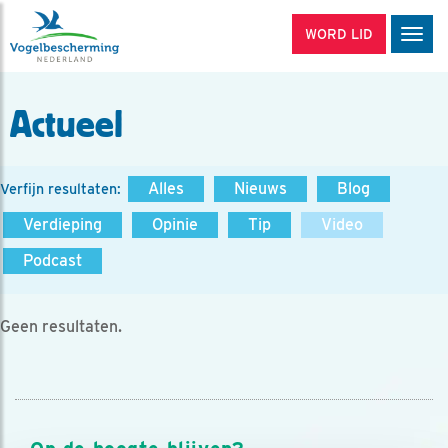
WORD LID
Men
Actueel
Alles
Nieuws
Blog
Verfijn resultaten:
Verdieping
Opinie
Tip
Video
Podcast
Geen resultaten.