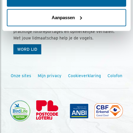
Ontvang 5 x Vogels voor € 36,00 per jaar
Aanpassen
Vogels is het tijdschrift voor onze leden, met
prachtige fotoreportages en opmerkelijke verhalen.
Met jouw lidmaatschap help je de vogels.
WORD LID
Onze sites
Mijn privacy
Cookieverklaring
Colofon