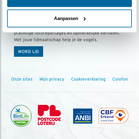
Ontvang 5 x Vogels voor € 36,00 per jaar
Aanpassen
Vogels is het tijdschrift voor onze leden, met
prachtige fotoreportages en opmerkelijke verhalen.
Met jouw lidmaatschap help je de vogels.
WORD LID
Onze sites
Mijn privacy
Cookieverklaring
Colofon