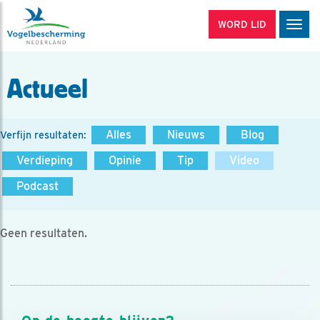
WORD LID
Men
Actueel
Alles
Nieuws
Blog
Verfijn resultaten:
Verdieping
Opinie
Tip
Video
Podcast
Geen resultaten.