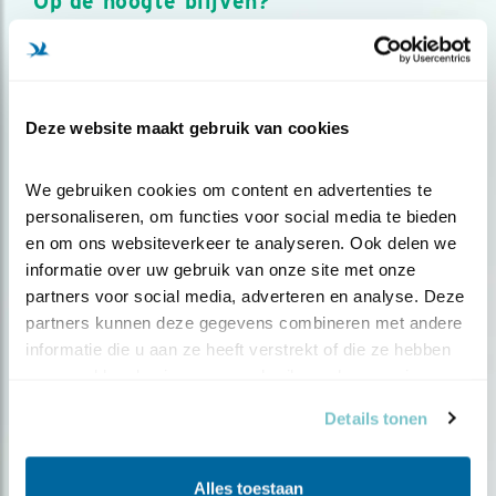
Op de hoogte blijven?
Meld je aan en ontvang nieuws, inspiratie, acties en tips
over vogels en activiteiten van Vogelbescherming.
AANMELDEN VOGELNIEUWS
Deze website maakt gebruik van cookies
Volg ons via social media
We gebruiken cookies om content en advertenties te 
personaliseren, om functies voor social media te bieden 
en om ons websiteverkeer te analyseren. Ook delen we 
informatie over uw gebruik van onze site met onze 
partners voor social media, adverteren en analyse. Deze 
partners kunnen deze gegevens combineren met andere 
informatie die u aan ze heeft verstrekt of die ze hebben 
verzameld op basis van uw gebruik van hun services.
Details tonen
Alles toestaan