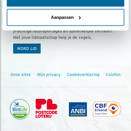
Ontvang 5 x Vogels voor € 36,00 per jaar
Aanpassen
Vogels is het tijdschrift voor onze leden, met
prachtige fotoreportages en opmerkelijke verhalen.
Met jouw lidmaatschap help je de vogels.
WORD LID
Onze sites
Mijn privacy
Cookieverklaring
Colofon