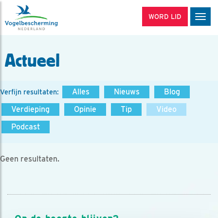
WORD LID
Men
Actueel
Alles
Nieuws
Blog
Verfijn resultaten:
Verdieping
Opinie
Tip
Video
Podcast
Geen resultaten.