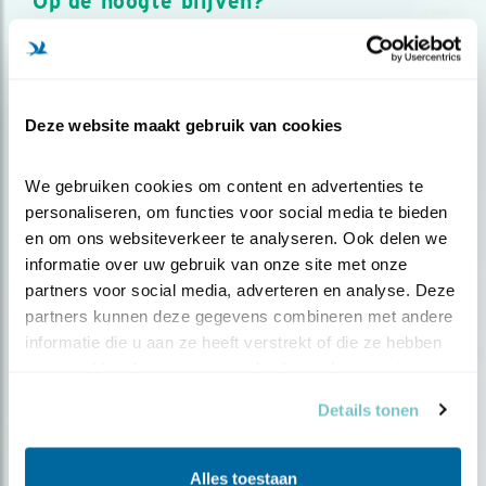
Op de hoogte blijven?
Meld je aan en ontvang nieuws, inspiratie, acties en tips
over vogels en activiteiten van Vogelbescherming.
AANMELDEN VOGELNIEUWS
Deze website maakt gebruik van cookies
Volg ons via social media
We gebruiken cookies om content en advertenties te 
personaliseren, om functies voor social media te bieden 
en om ons websiteverkeer te analyseren. Ook delen we 
informatie over uw gebruik van onze site met onze 
partners voor social media, adverteren en analyse. Deze 
partners kunnen deze gegevens combineren met andere 
informatie die u aan ze heeft verstrekt of die ze hebben 
verzameld op basis van uw gebruik van hun services.
Details tonen
Alles toestaan