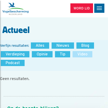
WORD LID
Men
Actueel
Alles
Nieuws
Blog
Verfijn resultaten:
Verdieping
Opinie
Tip
Video
Podcast
Geen resultaten.