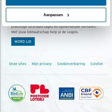
Ontvang 5 x Vogels voor € 36,00 per jaar
Aanpassen
Vogels is het tijdschrift voor onze leden, met
prachtige fotoreportages en opmerkelijke verhalen.
Met jouw lidmaatschap help je de vogels.
WORD LID
Onze sites
Mijn privacy
Cookieverklaring
Colofon