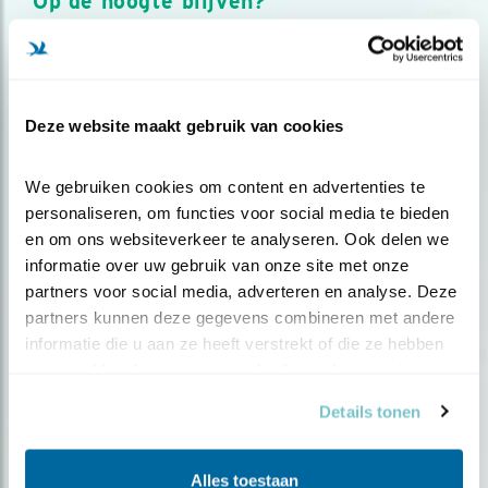
Op de hoogte blijven?
Meld je aan en ontvang nieuws, inspiratie, acties en tips
over vogels en activiteiten van Vogelbescherming.
AANMELDEN VOGELNIEUWS
Deze website maakt gebruik van cookies
Volg ons via social media
We gebruiken cookies om content en advertenties te 
personaliseren, om functies voor social media te bieden 
en om ons websiteverkeer te analyseren. Ook delen we 
informatie over uw gebruik van onze site met onze 
partners voor social media, adverteren en analyse. Deze 
partners kunnen deze gegevens combineren met andere 
informatie die u aan ze heeft verstrekt of die ze hebben 
verzameld op basis van uw gebruik van hun services.
Details tonen
Alles toestaan