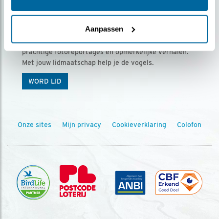
Ontvang 5 x Vogels voor € 36,00 per jaar
Aanpassen
Vogels is het tijdschrift voor onze leden, met
prachtige fotoreportages en opmerkelijke verhalen.
Met jouw lidmaatschap help je de vogels.
WORD LID
Onze sites
Mijn privacy
Cookieverklaring
Colofon