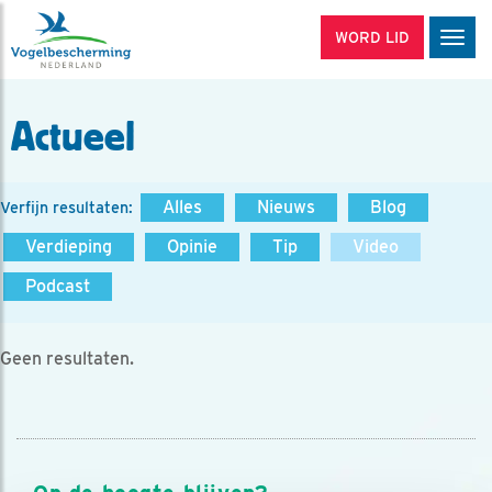
WORD LID
Men
Actueel
Alles
Nieuws
Blog
Verfijn resultaten:
Verdieping
Opinie
Tip
Video
Podcast
Geen resultaten.