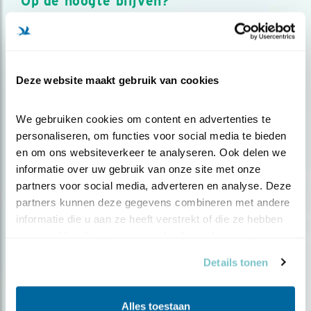
Op de hoogte blijven?
Meld je aan en ontvang nieuws, inspiratie, acties en tips
over vogels en activiteiten van Vogelbescherming.
AANMELDEN VOGELNIEUWS
Deze website maakt gebruik van cookies
Volg ons via social media
We gebruiken cookies om content en advertenties te 
personaliseren, om functies voor social media te bieden 
en om ons websiteverkeer te analyseren. Ook delen we 
informatie over uw gebruik van onze site met onze 
partners voor social media, adverteren en analyse. Deze 
partners kunnen deze gegevens combineren met andere 
informatie die u aan ze heeft verstrekt of die ze hebben 
verzameld op basis van uw gebruik van hun services.
Details tonen
Alles toestaan