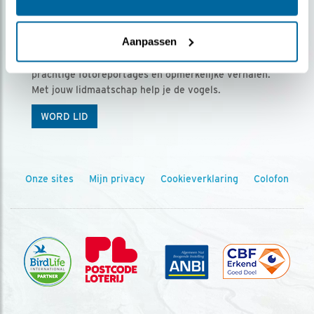
Ontvang 5 x Vogels voor € 36,00 per jaar
Aanpassen
Vogels is het tijdschrift voor onze leden, met
prachtige fotoreportages en opmerkelijke verhalen.
Met jouw lidmaatschap help je de vogels.
WORD LID
Onze sites
Mijn privacy
Cookieverklaring
Colofon