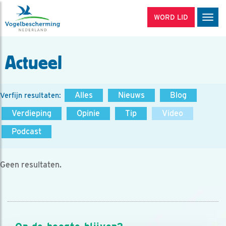
WORD LID
Men
Actueel
Alles
Nieuws
Blog
Verfijn resultaten:
Verdieping
Opinie
Tip
Video
Podcast
Geen resultaten.