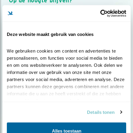
Op de hoogte blijven?
Meld je aan en ontvang nieuws, inspiratie, acties en tips
over vogels en activiteiten van Vogelbescherming.
AANMELDEN VOGELNIEUWS
Deze website maakt gebruik van cookies
Volg ons via social media
We gebruiken cookies om content en advertenties te 
personaliseren, om functies voor social media te bieden 
en om ons websiteverkeer te analyseren. Ook delen we 
informatie over uw gebruik van onze site met onze 
partners voor social media, adverteren en analyse. Deze 
partners kunnen deze gegevens combineren met andere 
informatie die u aan ze heeft verstrekt of die ze hebben 
verzameld op basis van uw gebruik van hun services.
Details tonen
Alles toestaan