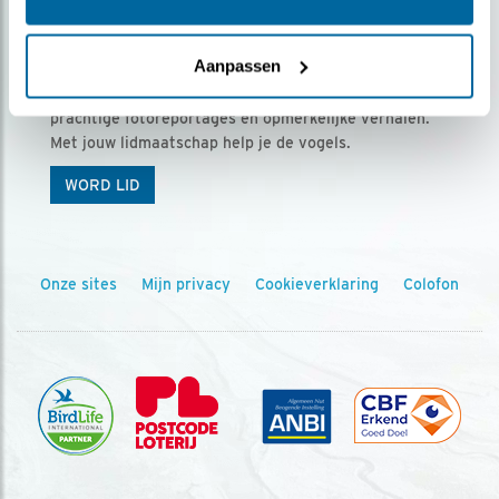
Ontvang 5 x Vogels voor € 36,00 per jaar
Aanpassen
Vogels is het tijdschrift voor onze leden, met
prachtige fotoreportages en opmerkelijke verhalen.
Met jouw lidmaatschap help je de vogels.
WORD LID
Onze sites
Mijn privacy
Cookieverklaring
Colofon