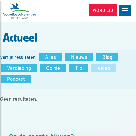
WORD LID
Men
Actueel
Alles
Nieuws
Blog
Verfijn resultaten:
Verdieping
Opinie
Tip
Video
Podcast
Geen resultaten.