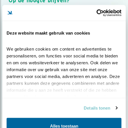
Op de hoogte blijven?
Meld je aan en ontvang nieuws, inspiratie, acties en tips
over vogels en activiteiten van Vogelbescherming.
AANMELDEN VOGELNIEUWS
Deze website maakt gebruik van cookies
Volg ons via social media
We gebruiken cookies om content en advertenties te 
personaliseren, om functies voor social media te bieden 
en om ons websiteverkeer te analyseren. Ook delen we 
informatie over uw gebruik van onze site met onze 
partners voor social media, adverteren en analyse. Deze 
partners kunnen deze gegevens combineren met andere 
informatie die u aan ze heeft verstrekt of die ze hebben 
verzameld op basis van uw gebruik van hun services.
Details tonen
Alles toestaan