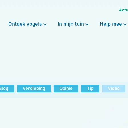
Actu
Ontdek vogels
In mijn tuin
Help mee
Blog
Verdieping
Opinie
Tip
Video