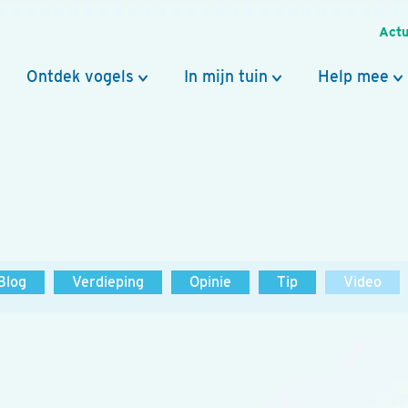
Actu
Ontdek vogels
In mijn tuin
Help mee
Blog
Verdieping
Opinie
Tip
Video