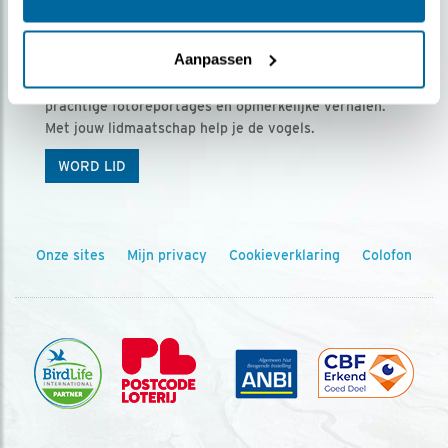
Ontvang 5 x Vogels voor € 36,00 per jaar
Aanpassen
Vogels is het tijdschrift voor onze leden, met
prachtige fotoreportages en opmerkelijke verhalen.
Met jouw lidmaatschap help je de vogels.
WORD LID
Onze sites
Mijn privacy
Cookieverklaring
Colofon