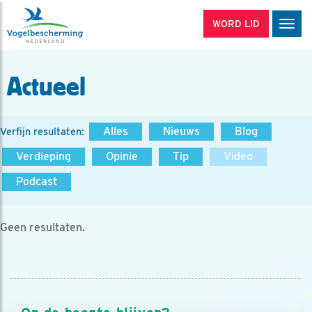
WORD LID
Men
Actueel
Alles
Nieuws
Blog
Verfijn resultaten:
Verdieping
Opinie
Tip
Video
Podcast
Geen resultaten.