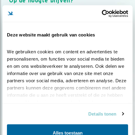
Op de hoogte blijven?
Meld je aan en ontvang nieuws, inspiratie, acties en tips
over vogels en activiteiten van Vogelbescherming.
AANMELDEN VOGELNIEUWS
Deze website maakt gebruik van cookies
Volg ons via social media
We gebruiken cookies om content en advertenties te 
personaliseren, om functies voor social media te bieden 
en om ons websiteverkeer te analyseren. Ook delen we 
informatie over uw gebruik van onze site met onze 
partners voor social media, adverteren en analyse. Deze 
partners kunnen deze gegevens combineren met andere 
informatie die u aan ze heeft verstrekt of die ze hebben 
verzameld op basis van uw gebruik van hun services.
Details tonen
Alles toestaan