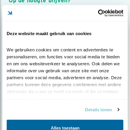
Op de hoogte blijven?
Meld je aan en ontvang nieuws, inspiratie, acties en tips
over vogels en activiteiten van Vogelbescherming.
AANMELDEN VOGELNIEUWS
Deze website maakt gebruik van cookies
Volg ons via social media
We gebruiken cookies om content en advertenties te 
personaliseren, om functies voor social media te bieden 
en om ons websiteverkeer te analyseren. Ook delen we 
informatie over uw gebruik van onze site met onze 
partners voor social media, adverteren en analyse. Deze 
partners kunnen deze gegevens combineren met andere 
informatie die u aan ze heeft verstrekt of die ze hebben 
verzameld op basis van uw gebruik van hun services.
Details tonen
Alles toestaan