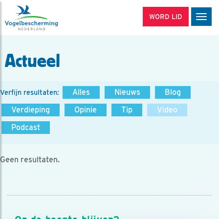
WORD LID
Men
Actueel
Alles
Nieuws
Blog
Verfijn resultaten:
Verdieping
Opinie
Tip
Video
Podcast
Geen resultaten.