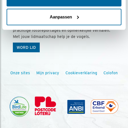
Ontvang 5 x Vogels voor € 36,00 per jaar
Aanpassen
Vogels is het tijdschrift voor onze leden, met
prachtige fotoreportages en opmerkelijke verhalen.
Met jouw lidmaatschap help je de vogels.
WORD LID
Onze sites
Mijn privacy
Cookieverklaring
Colofon