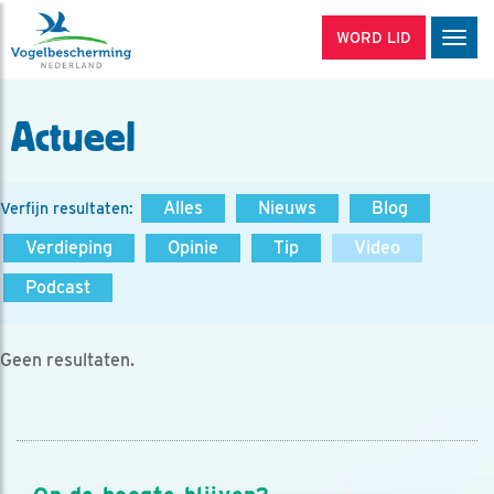
WORD LID
Men
Actueel
Alles
Nieuws
Blog
Verfijn resultaten:
Verdieping
Opinie
Tip
Video
Podcast
Geen resultaten.