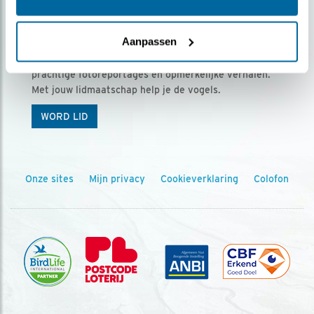
Ontvang 5 x Vogels voor € 36,00 per jaar
Aanpassen
Vogels is het tijdschrift voor onze leden, met
prachtige fotoreportages en opmerkelijke verhalen.
Met jouw lidmaatschap help je de vogels.
WORD LID
Onze sites
Mijn privacy
Cookieverklaring
Colofon