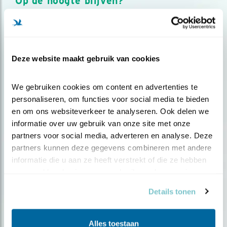
Op de hoogte blijven?
Meld je aan en ontvang nieuws, inspiratie, acties en tips
over vogels en activiteiten van Vogelbescherming.
AANMELDEN VOGELNIEUWS
Deze website maakt gebruik van cookies
Volg ons via social media
We gebruiken cookies om content en advertenties te 
personaliseren, om functies voor social media te bieden 
en om ons websiteverkeer te analyseren. Ook delen we 
informatie over uw gebruik van onze site met onze 
partners voor social media, adverteren en analyse. Deze 
partners kunnen deze gegevens combineren met andere 
informatie die u aan ze heeft verstrekt of die ze hebben 
verzameld op basis van uw gebruik van hun services.
Details tonen
Alles toestaan